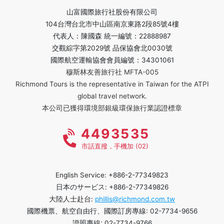
山富國際旅行社股份有限公司
104台灣台北市中山區南京東路2段85號4樓
代表人：陳國森 統一編號：22888987
交觀綜字第2029號 品保協會北0030號
國際航空運輸協會會員編號：34301061
穆斯林友善旅行社 MFTA-005
Richmond Tours is the representative in Taiwan for the ATPI
global travel network.
本公司已獲得環境部銀級環保旅行業認證標章
4493535
市話直撥，手機加 (02)
English Service: +886-2-77349823
日本のサービス: +886-2-77349826
大陸人士赴台:
phillis@richmond.com.tw
國際機票、航空自由行、國際訂房專線: 02-7734-9656
證照專線: 02-7734-9766