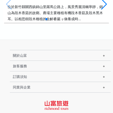
位於新竹縣關西鎮錦山里羅馬公路上，風景秀麗清幽寧靜，錦
山為段木香菇的故鄉。農場主要種植有機段木香菇及段木黑木
耳。以相思樹段木種植的生鮮香菇，依養成時…
關於山富
旅客服務
訂購須知
同業與企業