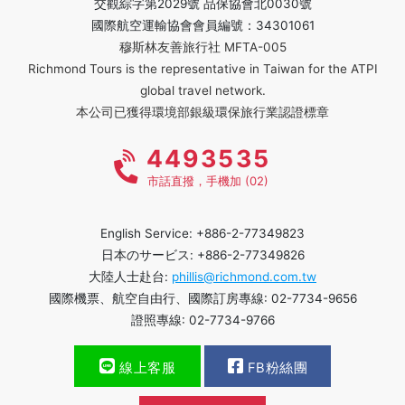
交觀綜字第2029號 品保協會北0030號
國際航空運輸協會會員編號：34301061
穆斯林友善旅行社 MFTA-005
Richmond Tours is the representative in Taiwan for the ATPI
global travel network.
本公司已獲得環境部銀級環保旅行業認證標章
4493535
市話直撥，手機加 (02)
English Service: +886-2-77349823
日本のサービス: +886-2-77349826
大陸人士赴台:
phillis@richmond.com.tw
國際機票、航空自由行、國際訂房專線: 02-7734-9656
證照專線: 02-7734-9766
線上客服
FB粉絲團