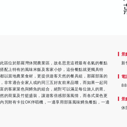
景
，此區位於那羅灣休閒農業區，故名思意這裡最有名氣的餐點
新
搭配上特有的風味米飯及客家小炒，這份餐點就更獨具特
但都以當地農業食材，更提供遊客天然的餐具組，那羅部落的
電
惠，非常適合全家人或約同三五好友前來品嚐，而如果一起同
88
豐富的客家菜色與鱒魚的組合，絕對可以滿足每位旅人的胃。
天然的荷葉及竹籃盛裝，讓遊客倍感部落風情，而各式菜色更
景
內另附有卡拉OK伴唱機，一邊享用部落風味鱒魚餐點，一邊
休