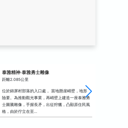
泰雅精神‧泰雅勇士雕像
錦屏教
距離2.085公里
距離2.1
位於錦屏村部落的入口處， 當地懸崖峭壁，地形
尖石鄉錦
險要。為推動觀光事業，再峭壁上建造一座泰雅勇
家，他們
士圖騰雕像，手握長矛，出征狩獵，凸顯原住民風
最具宗教
格，由於佇立在至…
達七年時