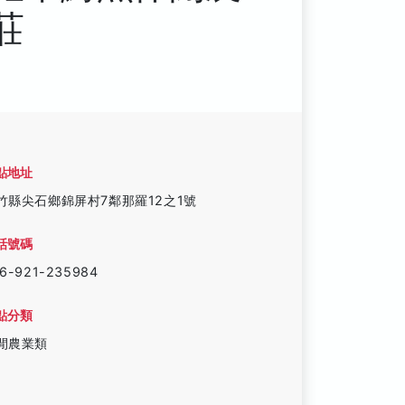
莊
點地址
竹縣尖石鄉錦屏村7鄰那羅12之1號
話號碼
6-921-235984
點分類
閒農業類