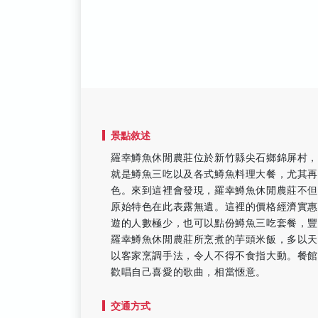
景點敘述
羅幸鱒魚休閒農莊位於新竹縣尖石鄉錦屏村
就是鱒魚三吃以及各式鱒魚料理大餐，尤其再
色。來到這裡會發現，羅幸鱒魚休閒農莊不
原始特色在此表露無遺。這裡的價格經濟實
遊的人數極少，也可以點份鱒魚三吃套餐，
羅幸鱒魚休閒農莊所烹煮的芋頭米飯，多以
以客家烹調手法，令人不得不食指大動。餐館
歡唱自己喜愛的歌曲，相當愜意。
交通方式