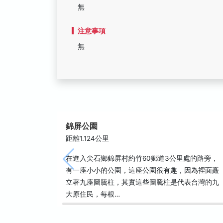
無
注意事項
無
錦屏公園
距離1.124公里
在進入尖石鄉錦屏村約竹60鄉道3公里處的路旁，
有一座小小的公園，這座公園很有趣，因為裡面矗
立著九座圖騰柱，其實這些圖騰柱是代表台灣的九
大原住民，每根…