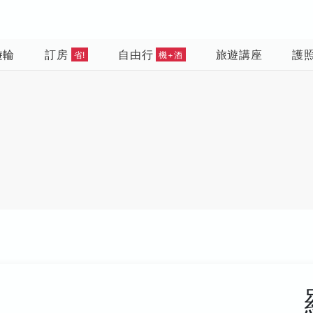
遊輪
訂房
自由行
旅遊講座
護
省!
機+酒