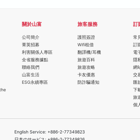
關於山富
旅客服務
訂
公司簡介
護照簽證
常
菁英招募
Wifi租借
訂
利害關係人專區
翻譯機/耳機
電
全省服務據點
旅遊百科
隱
聯絡我們
旅遊攻略
網
山富生活
卡友優惠
交
ESG永續專區
防詐騙通知
匯
the
下
旅
個
English Service: +886-2-77349823
日本のサービス: +886-2-77349826