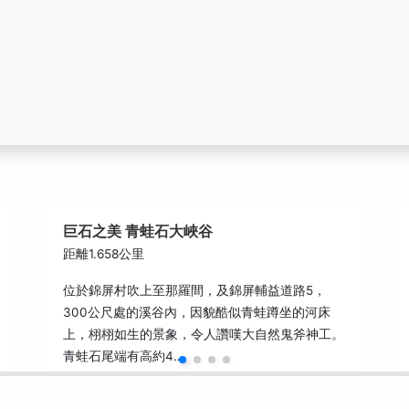
巨石之美 青蛙石大峽谷
距離1.658公里
位於錦屏村吹上至那羅間，及錦屏輔益道路5，
300公尺處的溪谷內，因貌酷似青蛙蹲坐的河床
上，栩栩如生的景象，令人讚嘆大自然鬼斧神工。
青蛙石尾端有高約4…