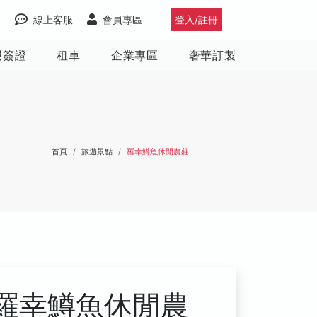
線上客服
會員專區
登入/註冊
照簽證
租車
企業專區
奢華訂製
首頁
旅遊景點
羅幸鱒魚休閒農莊
羅幸鱒魚休閒農