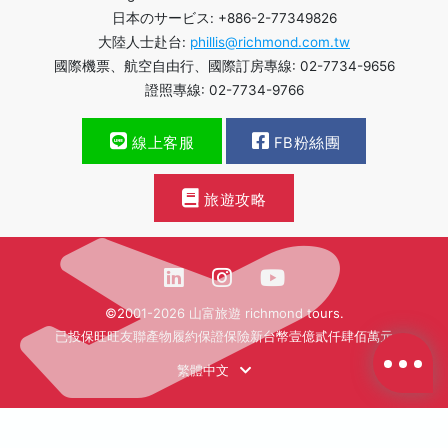
日本のサービス: +886-2-77349826
大陸人士赴台:
phillis@richmond.com.tw
國際機票、航空自由行、國際訂房專線: 02-7734-9656
證照專線: 02-7734-9766
線上客服
FB粉絲團
旅遊攻略
©2001-2026 山富旅遊 richmond tours.
已投保旺旺友聯產物履約保證保險新台幣壹億貳仟肆佰萬元
繁體中文