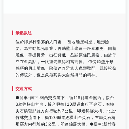
景點敘述
位於錦屏村部落的入口處， 當地懸崖峭壁，地形險
要。為推動觀光事業，再峭壁上建造一座泰雅勇士圖騰
雕像，手握長矛，出征狩獵，凸顯原住民風格，由於佇
立在至高點，一眼望去顯得相當宏偉。 依傍峭壁身形
魁梧的勇上雕像，除傳達泰雅族人獵頭戰鬥、凱旋祝祭
的傳統外，也是象徵其與大自然搏鬥的精神。
交通方式
●開車-南下:關西交流道下，循118縣道至關西，接台
3線往橫山方向，於合興轉120縣道東行至尖石，右轉
尖石橋朝那羅方向行駛約3公里，即達錦屏大橋。北上:
竹林交流道下，循120縣道經橫山至尖石，右轉尖石橋
那羅方向行駛約3公里，即達錦屏大橋。●搭車:新竹客