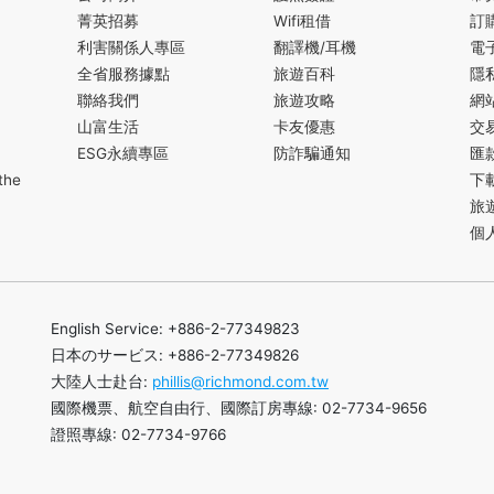
菁英招募
Wifi租借
訂
利害關係人專區
翻譯機/耳機
電
全省服務據點
旅遊百科
隱
聯絡我們
旅遊攻略
網
山富生活
卡友優惠
交
ESG永續專區
防詐騙通知
匯
the
下
旅
個
English Service: +886-2-77349823
日本のサービス: +886-2-77349826
大陸人士赴台:
phillis@richmond.com.tw
國際機票、航空自由行、國際訂房專線: 02-7734-9656
證照專線: 02-7734-9766