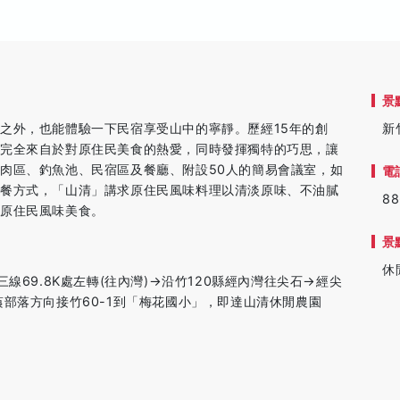
景
之外，也能體驗一下民宿享受山中的寧靜。歷經15年的創
新
，完全來自於對原住民美食的熱愛，同時發揮獨特的巧思，讓
肉區、釣魚池、民宿區及餐廳、附設50人的簡易會議室，如
電
助餐方式，「山清」講求原住民風味料理以清淡原味、不油膩
88
嚐原住民風味美食。
景
休
線69.8K處左轉(往內灣)→沿竹120縣經內灣往尖石→經尖
部落方向接竹60-1到「梅花國小」，即達山清休閒農園