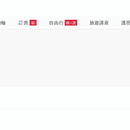
遊輪
訂房
自由行
旅遊講座
護
省!
機+酒