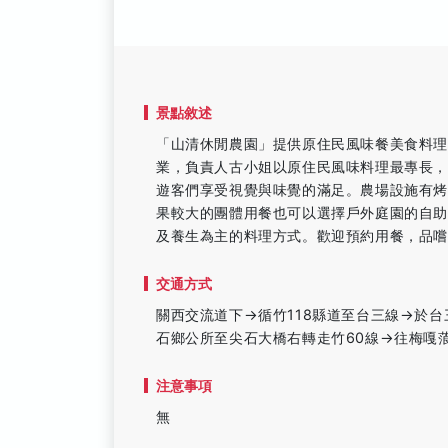
景點敘述
「山清休閒農園」提供原住民風味餐美食料理
業，負責人古小姐以原住民風味料理最專長
遊客們享受視覺與味覺的滿足。農場設施有烤
果較大的團體用餐也可以選擇戶外庭園的自
及養生為主的料理方式。歡迎預約用餐，品
交通方式
關西交流道下→循竹118縣道至台三線→於台三
石鄉公所至尖石大橋右轉走竹60線→往梅嘎蒗
注意事項
無