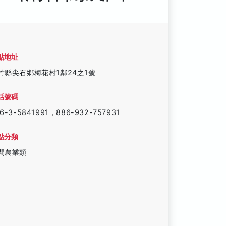
點地址
竹縣尖石鄉梅花村1鄰24之1號
話號碼
6-3-5841991，886-932-757931
點分類
閒農業類