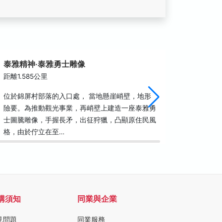
泰雅精神‧泰雅勇士雕像
巨石之
距離1.585公里
距離2.1
位於錦屏村部落的入口處， 當地懸崖峭壁，地形
位於錦屏
險要。為推動觀光事業，再峭壁上建造一座泰雅勇
300公
士圖騰雕像，手握長矛，出征狩獵，凸顯原住民風
上，栩栩
格，由於佇立在至…
青蛙石尾
購須知
同業與企業
見問題
同業服務