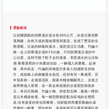
景點敘述
位於關西鎮的四寮溪步道全長460公尺，步道沿著四寮
溪興建，自然天成的濕地環境與溪流，造就了豐富的生
態景觀，沿途的林蔭與溪水，保證清涼又消暑。竹編小
橋－走入四寮溪步道約15分鐘，可到四寮溪步道的中
心位置，這時可脫下鞋子走到溪邊，享受溪水的沁涼快
感:看看溪裡的小魚優游自如，一解惱人的暑氣。起身
後，再向前走，竹編的拱橋是許多旅人拍攝留念的地
方，或從橋上的俯瞰溪水急流，也別有另一番感受。百
年茄苳樹－走過溪流區，順著木棧道蜿蜒而上，步道之
旅即將進入尾聲，這一路走來經過的步道類型相當多
元，有仿石階梯、竹編小橋、與造型石磚，最後一哩則
是以木棧道收尾。每一種型態都是配合區域的生態而
造:沒有過度的美化與雕琢，但卻能與周遭景觀融合成
舒服的一幅畫。望向終點，遠遠地就可以看見綁著紅布