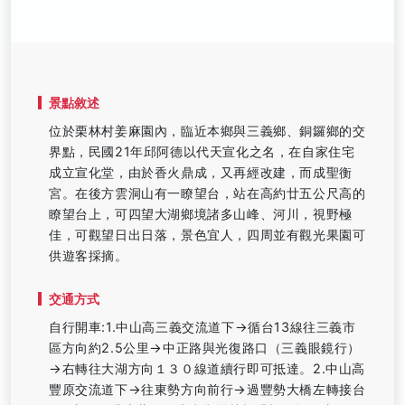
景點敘述
位於栗林村姜麻園內，臨近本鄉與三義鄉、銅鑼鄉的交
界點，民國21年邱阿德以代天宣化之名，在自家住宅
成立宣化堂，由於香火鼎成，又再經改建，而成聖衡
宮。在後方雲洞山有一瞭望台，站在高約廿五公尺高的
瞭望台上，可四望大湖鄉境諸多山峰、河川，視野極
佳，可觀望日出日落，景色宜人，四周並有觀光果園可
供遊客採摘。
交通方式
自行開車:1.中山高三義交流道下→循台13線往三義市
區方向約2.5公里→中正路與光復路口（三義眼鏡行）
→右轉往大湖方向１３０線道續行即可抵達。2.中山高
豐原交流道下→往東勢方向前行→過豐勢大橋左轉接台