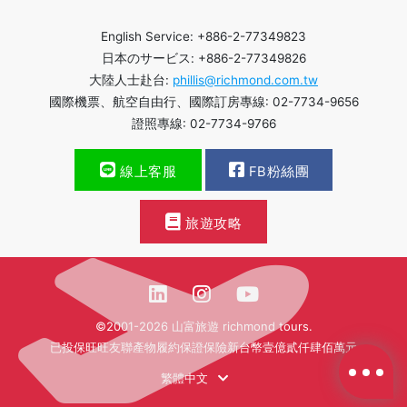
English Service: +886-2-77349823
日本のサービス: +886-2-77349826
大陸人士赴台:
phillis@richmond.com.tw
國際機票、航空自由行、國際訂房專線: 02-7734-9656
證照專線: 02-7734-9766
線上客服
FB粉絲團
旅遊攻略
©2001-2026 山富旅遊 richmond tours.
已投保旺旺友聯產物履約保證保險新台幣壹億貳仟肆佰萬元
繁體中文