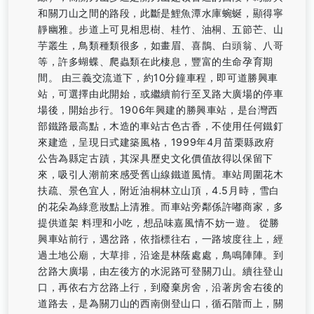
和關刀山之間的路段，此斷是鯉魚潭水庫蜿蜒，顯得寧
靜幽雅。步道上可見相思樹、桂竹、油桐、五節芒、山
芋叢生，鳥類種類很多，如畫眉、喜鵲、白頭翁、八哥
等，許多蝴蝶、爬蟲類在此棲息，豐富的生命孕育期
間。 由三義交流道下，約10分鐘車程，即可道勝興車
站，可選擇由此開始，或繼續前行至叉路大廣場的停車
場後，開始步行。1906年興建的勝興車站，是台灣西
部鐵路最高點，木造的車站古色古香，不使用任何鐵釘
來建造，呈現日式建築風格，1999年4月苗栗縣政府
公告為縣定古蹟，其深具歷史文化價值故得以保留下
來，吸引人潮前來感受舊山線鐵道風情。車站周圍花木
扶疏、景色宜人，附近油桐林立山頂，4.5月時，雪白
的花朵為綠意妝點上清雅。而車站旁鄰係許嘟商家，多
提供道架 料理和小吃，想品味嘉風情不妨一遊。 從勝
興車站前行，遇岔路，依指標往右，一路坡度往上，經
過土地公廟，大草排，沿途是林蔭處處，鳥鳴陣陣。到
岔路大廣場，由左後方的水泥路可登關刀山。續往登山
口，再依右方岔路上行，到廢棄房舍，沿著房舍右後的
道路去，是為關刀山的西南側登山口，循石階而上，關