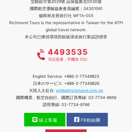
交觀綜字第2029號 品保協會北0030號
國際航空運輸協會會員編號：34301061
穆斯林友善旅行社 MFTA-005
Richmond Tours is the representative in Taiwan for the ATPI
global travel network.
本公司已獲得環境部銀級環保旅行業認證標章
4493535
市話直撥，手機加 (02)
English Service: +886-2-77349823
日本のサービス: +886-2-77349826
大陸人士赴台:
phillis@richmond.com.tw
國際機票、航空自由行、國際訂房專線: 02-7734-9656
證照專線: 02-7734-9766
線上客服
FB粉絲團