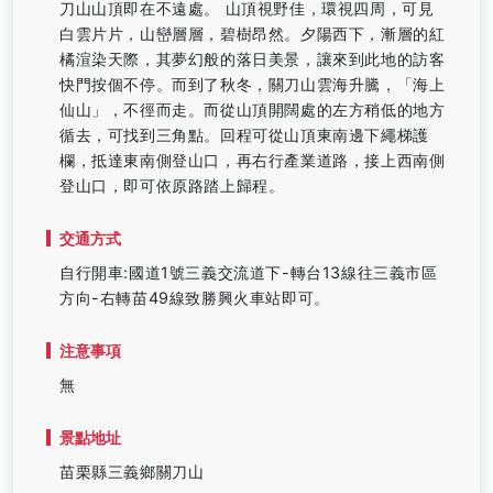
刀山山頂即在不遠處。 山頂視野佳，環視四周，可見
白雲片片，山巒層層，碧樹昂然。夕陽西下，漸層的紅
橘渲染天際，其夢幻般的落日美景，讓來到此地的訪客
快門按個不停。而到了秋冬，關刀山雲海升騰，「海上
仙山」，不徑而走。而從山頂開闊處的左方稍低的地方
循去，可找到三角點。回程可從山頂東南邊下繩梯護
欄，抵達東南側登山口，再右行產業道路，接上西南側
登山口，即可依原路踏上歸程。
交通方式
自行開車:國道1號三義交流道下-轉台13線往三義市區
方向-右轉苗49線致勝興火車站即可。
注意事項
無
景點地址
苗栗縣三義鄉關刀山