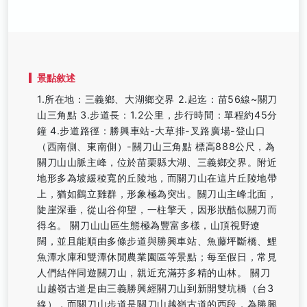
景點敘述
1.所在地：三義鄉、大湖鄉交界 2.起迄：苗56線~關刀
山三角點 3.步道長：1.2公里，步行時間：單程約45分
鐘 4.步道路徑：勝興車站-大草排-叉路廣場-登山口
（西南側、東南側）-關刀山三角點 標高888公尺，為
關刀山山脈主峰，位於苗栗縣大湖、三義鄉交界。附近
地形多為坡緩稜寬的丘陵地，而關刀山在這片丘陵地帶
上，猶如鸛立雞群，形象極為突出。關刀山主峰北面，
陡崖深垂，從山谷仰望，一柱擎天，因形狀酷似關刀而
得名。 關刀山山區生態極為豐富多樣，山頂視野遼
闊，並且能順由多條步道與勝興車站、魚藤坪斷橋、鯉
魚潭水庫和雙潭休閒農業園區等景點；每至假日，常見
人們結伴同遊關刀山，親近充滿芬多精的山林。 關刀
山越嶺古道是由三義勝興經關刀山到新開雙坑橋（台3
線），而關刀山步道是關刀山越嶺古道的西段，為勝興