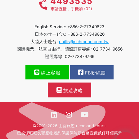
4493535
市話直撥，手機加 (02)
English Service: +886-2-77349823
日本のサービス: +886-2-77349826
大陸人士赴台:
phillis@richmond.com.tw
國際機票、航空自由行、國際訂房專線: 02-7734-9656
證照專線: 02-7734-9766
線上客服
FB粉絲團
旅遊攻略
©2001-2026 山富旅遊 richmond tours.
已投保旺旺友聯產物履約保證保險新台幣壹億貳仟肆佰萬元