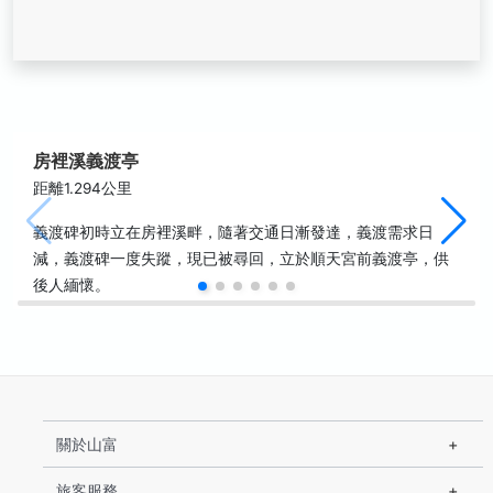
房裡溪義渡亭
距離1.294公里
義渡碑初時立在房裡溪畔，隨著交通日漸發達，義渡需求日
減，義渡碑一度失蹤，現已被尋回，立於順天宮前義渡亭，供
後人緬懷。
關於山富
旅客服務