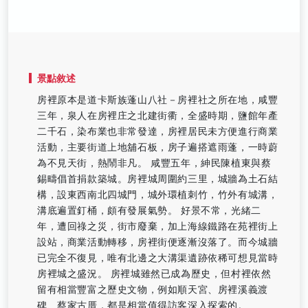
景點敘述
房裡原本是道卡斯族蓬山八社－房裡社之所在地，咸豐
三年，泉人在房裡庄之北建街衢，全盛時期，鹽館年產
二千石，染布業也非常發達，房裡居民未方便進行商業
活動，主要街道上地舖石板，房子遍搭遮雨蓬，一時蔚
為不見天街，熱鬧非凡。 咸豐五年，紳民陳植東與蔡
錫疇倡首捐款築城。房裡城周圍約三里，城牆為土石結
構，設東西南北四城門，城外環植刺竹，竹外有城溝，
溝底遍置釘桶，頗有發展氣勢。 好景不常，光緒二
年，遭回祿之災，街市廢棄，加上海線鐵路在苑裡街上
設站，商業活動轉移，房裡街便逐漸沒落了。而今城牆
已完全不復見，唯有北邊之大溝渠遺跡依稀可想見當時
房裡城之盛況。 房裡城雖然已成為歷史，但村裡依然
留有相當豐富之歷史文物，例如順天宮、房裡溪義渡
碑、蔡家古厝，都是相當值得訪客深入探索的。