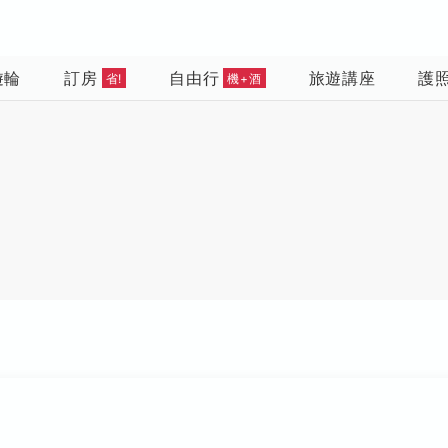
遊輪
訂房
自由行
旅遊講座
護
省!
機+酒