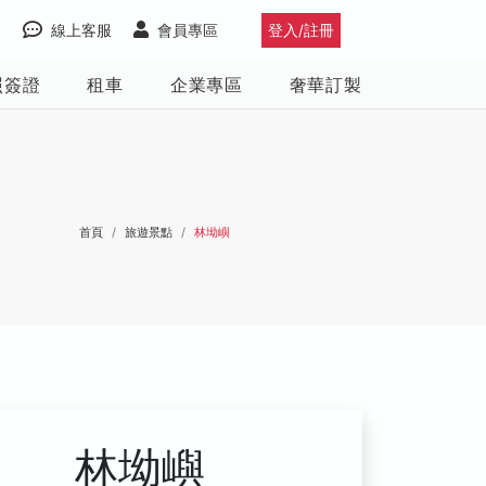
線上客服
會員專區
登入/註冊
照簽證
租車
企業專區
奢華訂製
首頁
旅遊景點
林坳嶼
林坳嶼