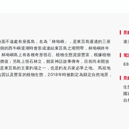
景
海面不遠處有座孤島，名為「林坳嶼」，是東莒島週邊的三座
連
北側的西牛嶼退潮時會形成連結東莒島之潮間帶，林坳嶼終年
 林坳嶼島上有各種奇形怪石、植物生態資源豐富，根據植物
電
賞價值；另島上怪石林立，饒富神話故事傳奇，目前尚未開放
88
是東莒島的主要釣場之一，也是釣友兵家必爭之地。 馬祖地
地質以及豐富的植物生態，2018年時被劃定為縣定自然地景，
景
生
國
自