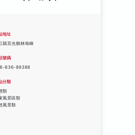
點地址
江縣莒光鄉林坳嶼
話號碼
6-836-89388
點分類
態類
家風景區類
然風景類