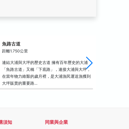
魚路古道
猛澳港
距離1.750公里
距離1.7
連結大浦與大坪的歷史古道 擁有百年歷史的大浦
猛澳港是
「魚路古道」又稱「下底路」，連接大浦與大坪，
附近；距
在當年物力維艱的歲月裡，是大浦漁民運送漁獲到
口完成後
大坪販賣的重要路…
全的海釣
購須知
同業與企業