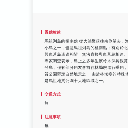
景點敘述
馬祖列島的極南點 從大浦聚落往南側望去，
小島之一，也是馬祖列島的極南點；有別於
與東莒島遙遙相望，無法直接與東莒島相連。
專家調查表示，島上之多年生濱柃木深具觀
登島，僅有部分釣友會前往林坳嶼進行垂釣，
質公園縣定自然地景之一 由於林坳嶼的特殊
是馬祖地質公園十大地區域之一。
交通方式
無
注意事項
無