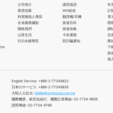
公司簡介
護照簽證
常
菁英招募
Wifi租借
訂
利害關係人專區
翻譯機/耳機
電
全省服務據點
旅遊百科
隱
聯絡我們
旅遊攻略
網
山富生活
卡友優惠
交
ESG永續專區
防詐騙通知
匯
the
下
旅
個
English Service: +886-2-77349823
日本のサービス: +886-2-77349826
大陸人士赴台:
phillis@richmond.com.tw
國際機票、航空自由行、國際訂房專線: 02-7734-9656
證照專線: 02-7734-9766