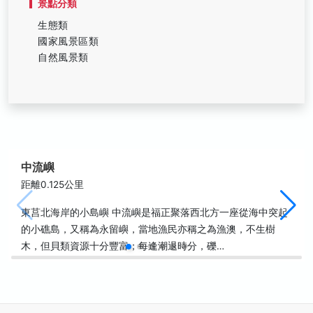
景點分類
生態類
國家風景區類
自然風景類
中流嶼
距離0.125公里
東莒北海岸的小島嶼 中流嶼是福正聚落西北方一座從海中突起
的小礁島，又稱為永留嶼，當地漁民亦稱之為漁澳，不生樹
木，但貝類資源十分豐富；每逢潮退時分，礫…