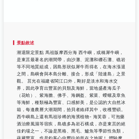
景點敘述
潮退限定景點 馬祖版摩西分海 西牛嶼，或稱犀牛嶼，
是東莒最著名的潮間帶，由沙灘、泥灘和礫石灘、礁岩
等不同地質組成，因島形狀似犀牛而得名，在海水漲退
之間，島嶼會與本島分離、接合，形成「陸連島」之景
觀。 莒光在福建省閩江口外，剛好是淡水和海水交
界，因此孕育出豐富的貝類及海鮮，當地盛產海瓜子
（花蛤）、紫海膽、佛手、海鋼盔、紫菜、蠑螺及章魚
等海鮮，種類極為豐富、口感鮮美，是公認的大自然冰
箱，每逢農曆大潮期間，拾貝者絡繹其中，收穫豐碩。
西牛嶼島上還有馬祖珍稀的海濱植物- 海芙蓉，可泡藥
酒治療風濕等宿疾，島礁多為岩石構成，亦是東莒的絕
佳釣場之一，不論是黑格、黑毛、鱸魚等季節性魚類，
蘊藏豐富，也是釣客心中嚮往的所在之地呢！ 體驗摩