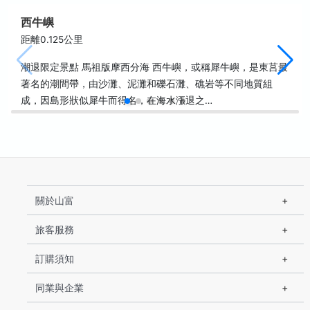
西牛嶼
距離0.125公里
潮退限定景點 馬祖版摩西分海 西牛嶼，或稱犀牛嶼，是東莒最
著名的潮間帶，由沙灘、泥灘和礫石灘、礁岩等不同地質組
成，因島形狀似犀牛而得名，在海水漲退之…
關於山富
旅客服務
訂購須知
同業與企業