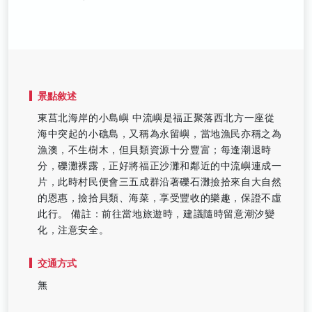
景點敘述
東莒北海岸的小島嶼 中流嶼是福正聚落西北方一座從
海中突起的小礁島，又稱為永留嶼，當地漁民亦稱之為
漁澳，不生樹木，但貝類資源十分豐富；每逢潮退時
分，礫灘裸露，正好將福正沙灘和鄰近的中流嶼連成一
片，此時村民便會三五成群沿著礫石灘撿拾來自大自然
的恩惠，撿拾貝類、海菜，享受豐收的樂趣，保證不虛
此行。 備註：前往當地旅遊時，建議隨時留意潮汐變
化，注意安全。
交通方式
無