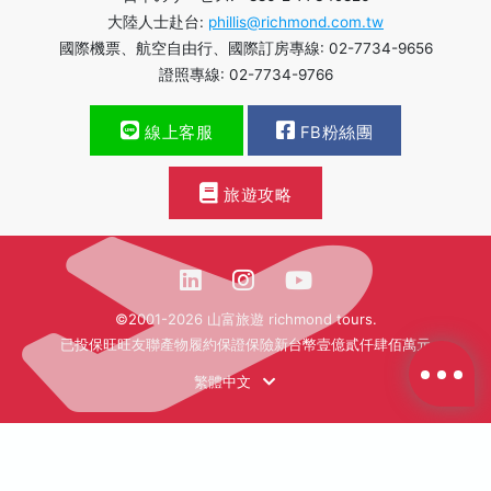
大陸人士赴台:
phillis@richmond.com.tw
國際機票、航空自由行、國際訂房專線: 02-7734-9656
證照專線: 02-7734-9766
線上客服
FB粉絲團
旅遊攻略
©2001-2026 山富旅遊 richmond tours.
已投保旺旺友聯產物履約保證保險新台幣壹億貳仟肆佰萬元
繁體中文