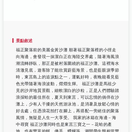
景點敘述
福正聚落前的美麗金黃沙灘 順著福正聚落裡的小徑走
向海邊，會發現一抹潔白正在海陸交界處，隨著海風浪
潮流轉靜臥，那正是被村落圍繞的福正沙灘。這裡海水
清澈見底，遊客除了能欣賞蔚藍海景，也是藍眼淚季節
時，東莒島上的追淚點之一，運氣好時，夜晚能看見藍
色光帶隨著海浪波動，熠熠生輝。 福正沙灘是馬祖少
見的沙岸地質景觀，細軟潔白的沙粒，正是人們體驗踏
浪採蛤的最佳所在，夏天到東莒，可以忘情的倘佯在沙
灘上，少有人干擾的天然游泳池，是消暑及放鬆心情的
好去處，任憑浪花拍打在腳上，再搭配一旁絕佳的聚落
風情，無疑是人生一大享受。 我家的冰箱在海邊－海
中尋寶 福正沙灘同時也是東莒三寶之一－花蛤的產
地，也有豐富的蚵、佛手、蠑螺等，潮間帶生態相當豐