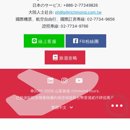
日本のサービス: +886-2-77349826
大陸人士赴台:
phillis@richmond.com.tw
國際機票、航空自由行、國際訂房專線: 02-7734-9656
證照專線: 02-7734-9766
線上客服
FB粉絲團
旅遊攻略
©2001-2026 山富旅遊 richmond tours.
已投保旺旺友聯產物履約保證保險新台幣壹億貳仟肆佰萬元
繁體中文