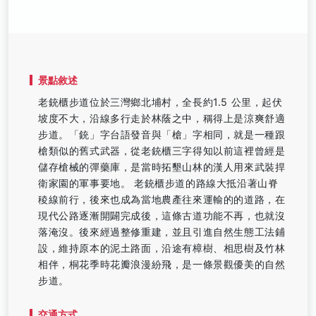
景點敘述
老銃櫃步道位於三灣鄉北埔村，全長約1.5 公里，起伏
坡度不大，沿線多行走於林蔭之中，稱得上是涼爽舒適
步道。「銃」字台語發音與「槍」字相同，就是一種跟
槍類似的舊式武器，從老銃櫃三字得知以前這裡曾經是
儲存槍械的彈藥庫，是當時拓墾山林的漢人用來武裝捍
衛家園的軍事要地。 老銃櫃步道的路線大抵沿著山脊
稜線前行，後來也成為當地農產往來運輸的的道路，在
現代公路逐漸開闢完成後，這條古道功能不再，也就沒
落淹沒。後來經過整修重建，並且引進自然生態工法鋪
設，維持原本的泥土路面，沿途有樟樹、相思樹及竹林
相伴，桐花季時花瓣浪漫紛飛，是一條景觀優美的自然
步道。
交通方式