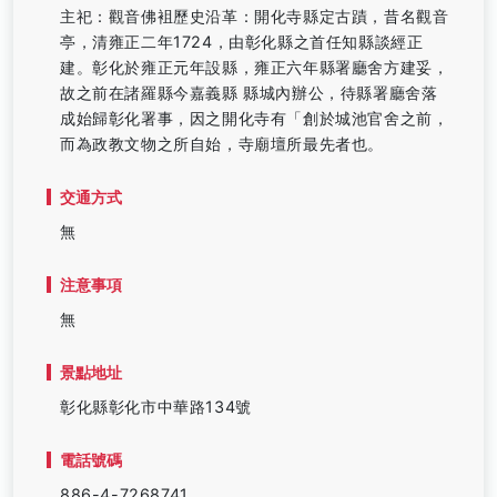
主祀：觀音佛袓歷史沿革：開化寺縣定古蹟，昔名觀音
亭，清雍正二年1724，由彰化縣之首任知縣談經正
建。彰化於雍正元年設縣，雍正六年縣署廳舍方建妥，
故之前在諸羅縣今嘉義縣 縣城內辦公，待縣署廳舍落
成始歸彰化署事，因之開化寺有「創於城池官舍之前，
而為政教文物之所自始，寺廟壇所最先者也。
交通方式
無
注意事項
無
景點地址
彰化縣彰化市中華路134號
電話號碼
886-4-7268741