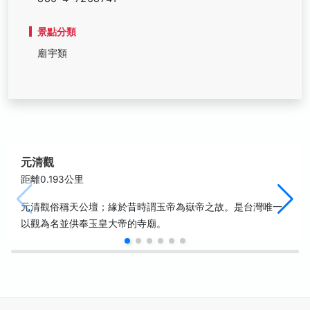
景點分類
廟宇類
元清觀
距離0.193公里
元清觀俗稱天公壇；緣於昔時謂玉帝為嶽帝之故。是台灣唯一
以觀為名並供奉玉皇大帝的寺廟。