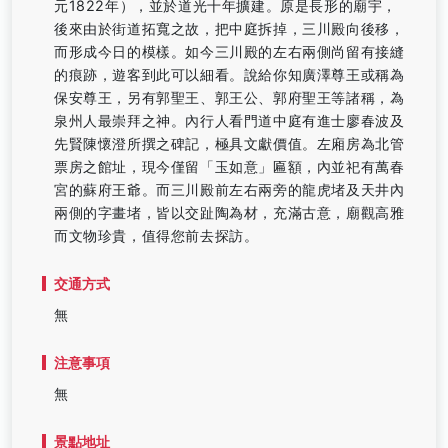
元1822年），並於道光十年擴建。原是長形的廟宇，
後來由於街道拓寬之故，把中庭拆掉，三川殿向後移，
而形成今日的模樣。如今三川殿的左右兩側尚留有接縫
的痕跡，遊客到此可以細看。說給你知廣澤尊王或稱為
保安尊王，另有郭聖王、郭王公、郭府聖王等諸稱，為
泉州人最崇拜之神。內行人看門道中庭有進士廖春波及
先賢陳懷澄所撰之碑記，極具文獻價值。左廂房為北管
票房之館址，現今僅留「玉如意」匾額，內並祀有萬春
宮的蘇府王爺。而三川殿前左右兩旁的龍虎堵及天井內
兩側的字畫堵，皆以交趾陶為材，充滿古意，廟觀高雅
而文物珍貴，值得您前去探訪。
交通方式
無
注意事項
無
景點地址