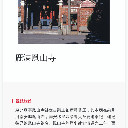
鹿港鳳山寺
景點敘述
泉州廟宇鳳山寺縣定古蹟主祀廣澤尊王，其本廟在泉州
府南安縣鳳山寺，南安移民恭請香火至鹿港奉祀，建廟
後乃以鳳山寺為名。鳳山寺的歷史建於清道光二年（西