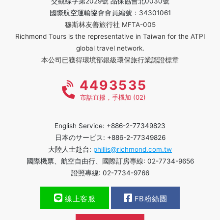
交觀綜字第2029號 品保協會北0030號
國際航空運輸協會會員編號：34301061
穆斯林友善旅行社 MFTA-005
Richmond Tours is the representative in Taiwan for the ATPI
global travel network.
本公司已獲得環境部銀級環保旅行業認證標章
4493535
市話直撥，手機加 (02)
English Service: +886-2-77349823
日本のサービス: +886-2-77349826
大陸人士赴台:
phillis@richmond.com.tw
國際機票、航空自由行、國際訂房專線: 02-7734-9656
證照專線: 02-7734-9766
線上客服
FB粉絲團