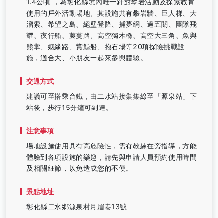
1.4公頃 ，為彰化縣境內唯一針對攀岩活動及探索教育
使用的戶外活動場地。其設施共有攀岩牆、巨人梯、大
溜索、希望之島、絕壁登降、捕夢網、過五關、團隊飛
耀、夜行船、藤蔓路、高空獨木橋、高空大三角、魚與
熊掌、姻緣路、賞鯨船、抱石場等20項探險挑戰設
施，適合大、小朋友一起來參與體驗。
交通方式
建議可至搭乘台鐵，由二水站接集集線至「源泉站」下
站後，步行15分鐘可到達。
注意事項
場地設施使用具有高危險性，需有教練在旁指導，方能
體驗到各項設施的樂趣，請先與申請人員預約使用時間
及相關細節，以免造成您的不便。
景點地址
彰化縣二水鄉源泉村月眉巷13號