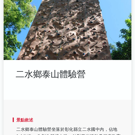
二水鄉泰山體驗營
景點敘述
二水鄉泰山體驗營坐落於彰化縣立二水國中內，佔地