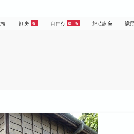
遊輪
訂房
自由行
旅遊講座
護
省!
機+酒