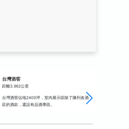
台灣酒窖
蘭輝酒
距離3.962公里
距離4.5
台灣酒窖佔地2400坪，室內展示區除了陳列各酒
蘭輝葡萄
莊的酒款，還設有品酒專區。
繽紛花卉
眼底，喜
的在地好