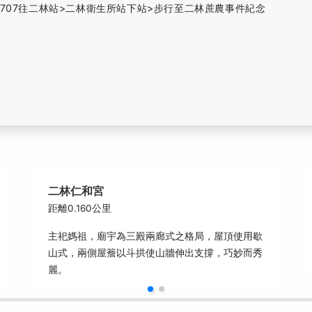
707往二林站>二林衛生所站下站>步行至二林蔗農事件紀念
二林仁和宮
距離0.160公里
主祀媽祖，廟宇為三殿兩廊式之格局，屋頂使用歇
山式，兩側屋簷以斗拱使山牆伸出支撐，巧妙而秀
麗。