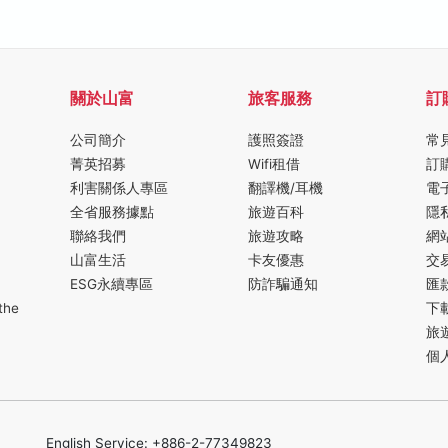
關於山富
旅客服務
訂
公司簡介
護照簽證
常
菁英招募
Wifi租借
訂
利害關係人專區
翻譯機/耳機
電
全省服務據點
旅遊百科
隱
聯絡我們
旅遊攻略
網
山富生活
卡友優惠
交
ESG永續專區
防詐騙通知
匯
the
下
旅
個
English Service: +886-2-77349823