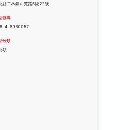
化縣二林鎮斗苑路5段22號
話號碼
6-4-8960057
點分類
化類