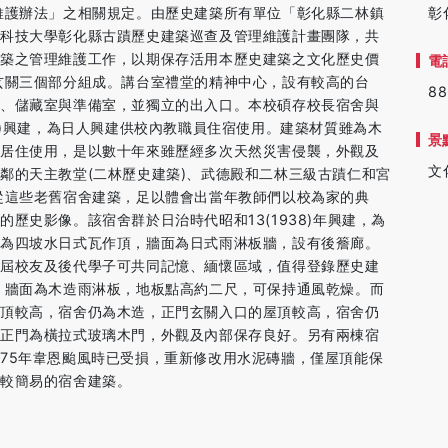
維護辦法」之相關規定。由歷史建築所有單位「彰化縣二林鎮
彰
林科技大學彰化縣古蹟歷史建築巡查及管理維護計畫團隊，共
建築之管理維護工作，以期保存活用本歷史建築之文化歷史價
電
玄關三個部分組成。講台室禮堂的精神中心，設有較高的台
88
室、儲藏室與準備室，並獨立的出入口。本校碩存校長宿舍與
年)興建，為日人興建供校內教職員住宿使用。建築材質雖為木
景
師居住使用，是以數十年來雖歷經多次天然災害侵襲，外觀及
文
鄰的天主教堂(二林歷史建築)、武德殿和二林三級古蹟仁和宮
從這些老舊宿舍建築，足以體會出當年教師們以校為家的典
歷史影像。該宿舍群於日治時代昭和13(1938)年興建，為
頂為四坡水日式瓦作頂，牆面為日式雨淋板牆，設有後簷廊。
歷屆校友及後代學子可共同記憶、緬懷區域，值得登錄歷史建
，牆面為木造雨淋板，地板點高約二尺，可保持通風乾燥。而
屋頂較高，宿舍仍為木造，正門玄關入口的屋頂較高，宿舍仍
，正門為橫拉式玻璃木門，外觀及內部保存良好。另有兩棟宿
75年韋恩颱風時已受損，重新修改用水泥磚牆，僅屋頂能保
棟較簡易的宿舍建築。