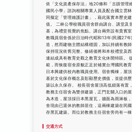
依「文化資產保存法」地20條和「古蹟管理
國民小學」諮詢相關專業人員及配合國立雲
同擬定「管理維護計畫」，藉此落實本歷史
值。 二林公學校職員宿舍群由講台、講堂及
基，為禮堂視覺的焦點。講台兩旁設有貴賓
教職員宿舍係於日治時代昭和13年(民國27
造，然而建物主體結構穩固，加以持續有教
保持現況依舊完整。修繕後將和本校禮堂及西
連結成具有教育史觀之教育文化休閒特區。 
範，而恢復宿舍原貌正足於補實台灣國民教育的
日本興建供校內教職員使用。宿舍獨棟，屋
基於文化保存概念及彰顯歷史價值，並提供
築以永久保存。 校長宿舍屋頂高低錯落有置
教務主任宿舍為雙併建築，正門玄關入口的
為木造，屋頂採日本黑屋瓦，牆面為雨淋板
舍現由已退休的教師居住，這兩棟建築在民國
存黑瓦建築。而位於教務主任宿舍旁尚有一
交通方式