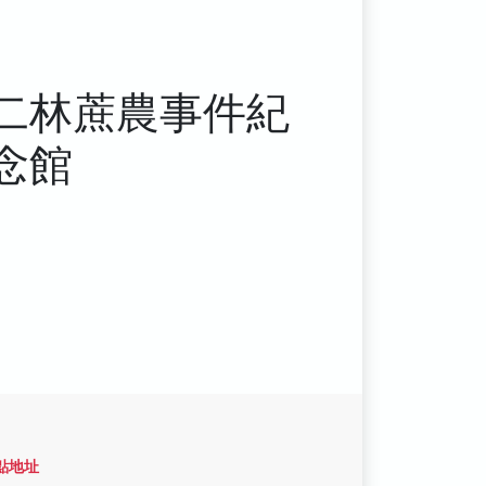
二林蔗農事件紀
念館
點地址