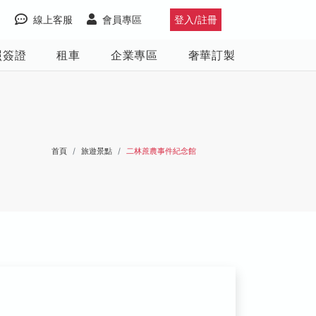
線上客服
會員專區
登入/註冊
照簽證
租車
企業專區
奢華訂製
首頁
旅遊景點
二林蔗農事件紀念館