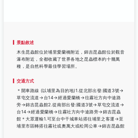
景點敘述
木生昆蟲館位於埔里愛蘭橋附近，錦吉昆蟲館位於觀音
瀑布附近，全都收藏了世界各地之昆蟲標本約十幾萬
種，是自然科學最佳學習場所。
交通方式
＊開車路線 (以埔里為目的地)1.從北部出發:國道3號→
草屯交流道→台14→經過愛蘭橋→往霧社方向中途路
旁→錦吉昆蟲館2.從南部出發:國道3號→草屯交流道→
台14→經過愛蘭橋→往霧社方向中途路旁→錦吉昆蟲
館＊大眾運輸1.可至台中干城車站搭往埔里之客運→至
埔里市區轉搭往霧社或奧萬大或松岡公車→錦吉昆蟲館