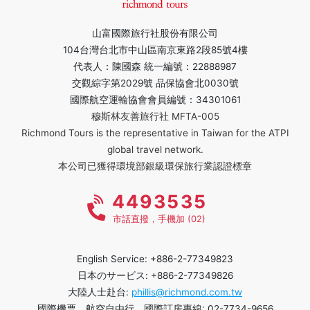
山富國際旅行社股份有限公司
104台灣台北市中山區南京東路2段85號4樓
代表人：陳國森 統一編號：22888987
交觀綜字第2029號 品保協會北0030號
國際航空運輸協會會員編號：34301061
穆斯林友善旅行社 MFTA-005
Richmond Tours is the representative in Taiwan for the ATPI
global travel network.
本公司已獲得環境部銀級環保旅行業認證標章
4493535
市話直撥，手機加 (02)
English Service: +886-2-77349823
日本のサービス: +886-2-77349826
大陸人士赴台:
phillis@richmond.com.tw
國際機票、航空自由行、國際訂房專線: 02-7734-9656