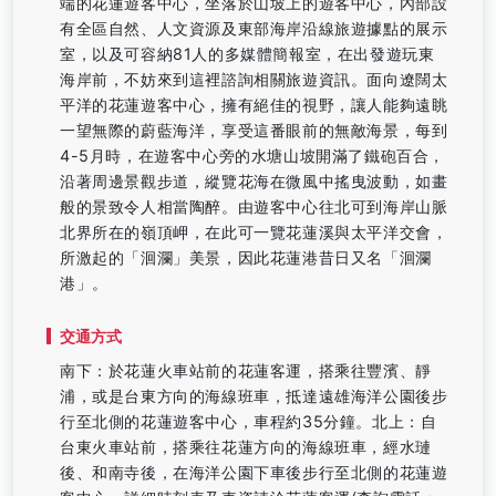
端的花蓮遊客中心，坐落於山坡上的遊客中心，內部設
有全區自然、人文資源及東部海岸沿線旅遊據點的展示
室，以及可容納81人的多媒體簡報室，在出發遊玩東
海岸前，不妨來到這裡諮詢相關旅遊資訊。面向遼闊太
平洋的花蓮遊客中心，擁有絕佳的視野，讓人能夠遠眺
一望無際的蔚藍海洋，享受這番眼前的無敵海景，每到
4-5月時，在遊客中心旁的水塘山坡開滿了鐵砲百合，
沿著周邊景觀步道，縱覽花海在微風中搖曳波動，如畫
般的景致令人相當陶醉。由遊客中心往北可到海岸山脈
北界所在的嶺頂岬，在此可一覽花蓮溪與太平洋交會，
所激起的「洄瀾」美景，因此花蓮港昔日又名「洄瀾
港」。
交通方式
南下：於花蓮火車站前的花蓮客運，搭乘往豐濱、靜
浦，或是台東方向的海線班車，抵達遠雄海洋公園後步
行至北側的花蓮遊客中心，車程約35分鐘。北上：自
台東火車站前，搭乘往花蓮方向的海線班車，經水璉
後、和南寺後，在海洋公園下車後步行至北側的花蓮遊