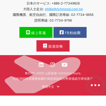
日本のサービス: +886-2-77349826
大陸人士赴台:
phillis@richmond.com.tw
國際機票、航空自由行、國際訂房專線: 02-7734-9656
證照專線: 02-7734-9766
線上客服
FB粉絲團
旅遊攻略
©2001-2026 山富旅遊 richmond tours.
已投保旺旺友聯產物履約保證保險新台幣壹億貳仟肆佰萬元
繁體中文