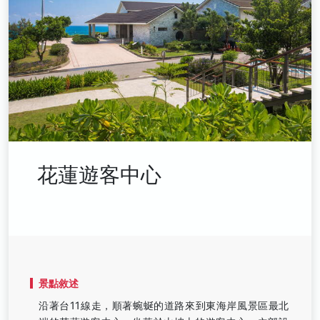
花蓮遊客中心
景點敘述
沿著台11線走，順著蜿蜒的道路來到東海岸風景區最北