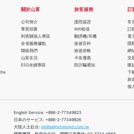
關於山富
旅客服務
訂
公司簡介
護照簽證
常
菁英招募
Wifi租借
訂
利害關係人專區
翻譯機/耳機
電
全省服務據點
旅遊百科
隱
聯絡我們
旅遊攻略
網
山富生活
卡友優惠
交
ESG永續專區
防詐騙通知
匯
the
下
旅
個
English Service: +886-2-77349823
日本のサービス: +886-2-77349826
大陸人士赴台:
phillis@richmond.com.tw