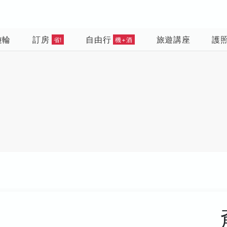
遊輪
訂房
自由行
旅遊講座
護
省!
機+酒