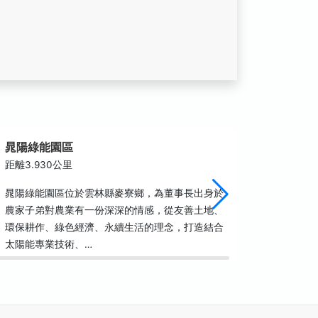
晁陽綠能園區
拱範宮
距離3.930公里
距離4.1
晁陽綠能園區位於雲林縣麥寮鄉，為董事長出身於
拱範宮是
農家子弟對農業有一份深深的情感，從友善土地、
宮、臺西
環保耕作、綠色經濟、永續生活的理念，打造結合
四大廟)
太陽能專業技術、…
1685年)