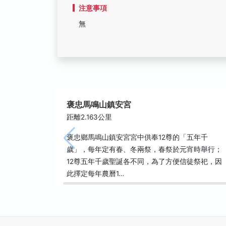
注意事項
無
褒忠馬鳴山鎮安宮
距離2.163公里
褒忠鄉馬鳴山鎮安宮宮中供奉12尊的「五年千
歲」，每年定有春、冬兩祭，春祭於元宵時舉行；
12尊五年千歲聖誕各不同，為了方便信徒祭祀，因
此擇定每年農曆1…