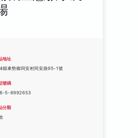
場
點地址
林縣東勢鄉同安村同安路95-1號
話號碼
6-5-6992653
點分類
他