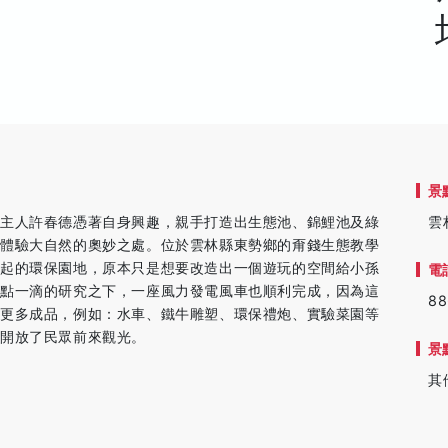
景
場主人許春德憑著自身興趣，親手打造出生態池、錦鯉池及綠
雲
並體驗大自然的奧妙之處。位於雲林縣東勢鄉的甭錢生態教學
立起的環保園地，原本只是想要改造出一個遊玩的空間給小孫
電
一點一滴的研究之下，一座風力發電風車也順利完成，因為這
88
出更多成品，例如：水車、鐵牛雕塑、環保禮炮、實驗菜園等
生開放了民眾前來觀光。
景
其