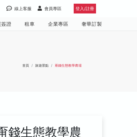
線上客服
會員專區
登入/註冊
照簽證
租車
企業專區
奢華訂製
首頁
旅遊景點
甭錢生態教學農場
甭錢生態教學農