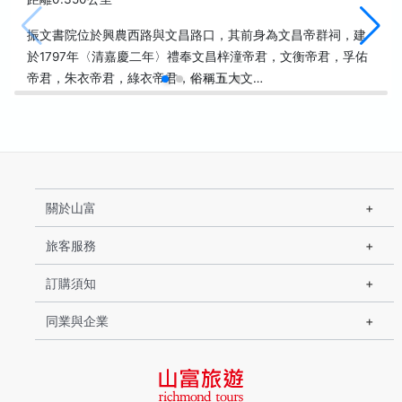
振文書院位於興農西路與文昌路口，其前身為文昌帝群祠，建
於1797年〈清嘉慶二年〉禮奉文昌梓潼帝君，文衡帝君，孚佑
帝君，朱衣帝君，綠衣帝君，俗稱五大文…
關於山富
旅客服務
訂購須知
同業與企業