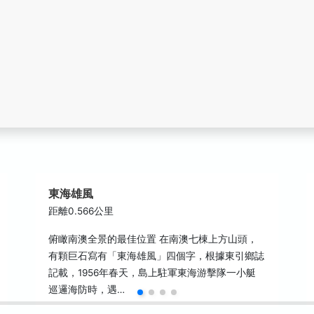
東海雄風
距離0.566公里
俯瞰南澳全景的最佳位置 在南澳七棟上方山頭，
有顆巨石寫有「東海雄風」四個字，根據東引鄉誌
記載，1956年春天，島上駐軍東海游擊隊一小艇
巡邏海防時，遇…