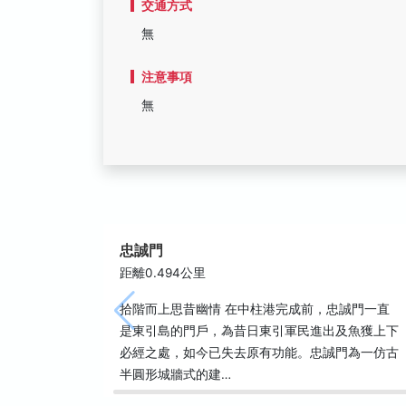
交通方式
無
注意事項
無
忠誠門
距離0.494公里
拾階而上思昔幽情 在中柱港完成前，忠誠門一直
是東引島的門戶，為昔日東引軍民進出及魚獲上下
必經之處，如今已失去原有功能。忠誠門為一仿古
半圓形城牆式的建…