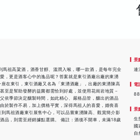
景
想到馬祖高粱酒，酒香甘醇、溫潤入喉，哪一款酒，是每年完全
連
人愛，更是酒客心中的逸品呢？答案就是東引酒廠出廠的東湧
一座在東引，東引酒廠又名為「東湧酒廠」，出廠的東湧陳高
電
，甚至是幫助發酵的益菌都需恰到好處，並使用花崗岩地質－
88
師父依季節決定釀製時間，如此精心、嚴格品管，釀出的酒品
。由於製作不易，加上價格平實，深得馬祖人的喜愛，婚喪喜
景
來到馬祖酒廠東引展售中心，可以品嘗東湧陳高、觀賞簡介影
生
酒品，則需至經銷據點選購。 備註：酒後不開車，未滿18歲
國
自