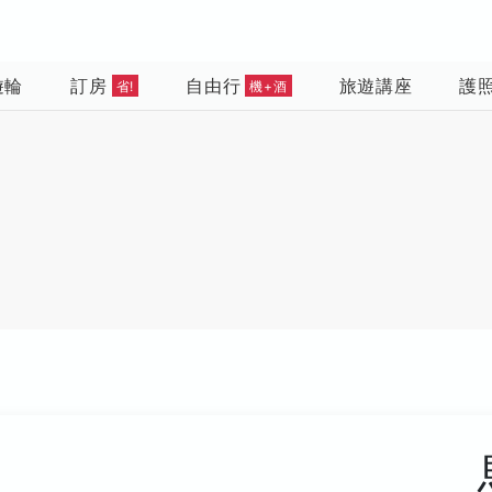
遊輪
訂房
自由行
旅遊講座
護
省!
機+酒