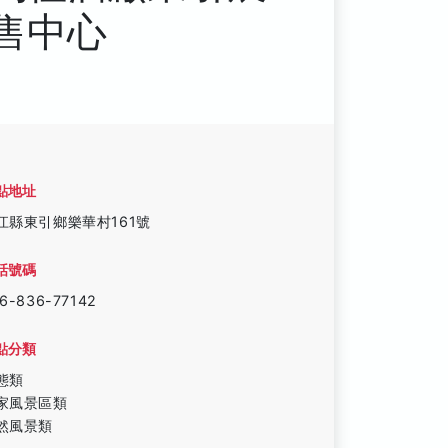
售中心
點地址
江縣東引鄉樂華村161號
話號碼
6-836-77142
點分類
態類
家風景區類
然風景類