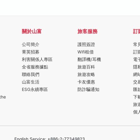
關於山富
旅客服務
訂
公司簡介
護照簽證
常
菁英招募
Wifi租借
訂
利害關係人專區
翻譯機/耳機
電
全省服務據點
旅遊百科
隱
聯絡我們
旅遊攻略
網
山富生活
卡友優惠
交
ESG永續專區
防詐騙通知
匯
the
下
旅
個
English Service: +886-2-77349823