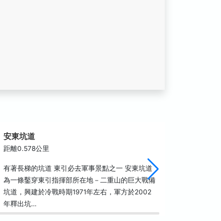
安東坑道
和尚看
距離0.578公里
距離0.6
有著長梯的坑道 東引必去軍事景點之一 安東坑道
入定老僧
為一條鑿穿東引指揮部所在地－二重山的巨大戰備
會發現在
坑道，興建於冷戰時期1971年左右，軍方於2002
立，立身
年釋出坑…
行者，在