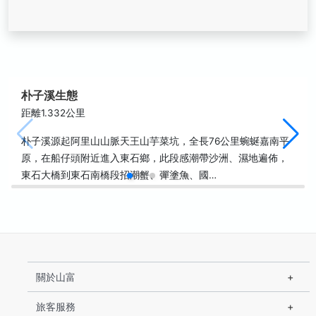
朴子溪生態
距離1.332公里
朴子溪源起阿里山山脈天王山芋菜坑，全長76公里蜿蜒嘉南平
原，在船仔頭附近進入東石鄉，此段感潮帶沙洲、濕地遍佈，
東石大橋到東石南橋段招潮蟹、彈塗魚、國…
關於山富
旅客服務