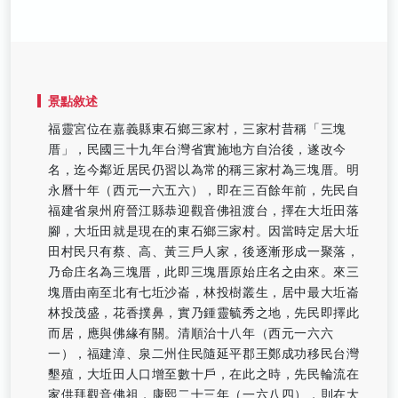
景點敘述
福靈宮位在嘉義縣東石鄉三家村，三家村昔稱「三塊
厝」，民國三十九年台灣省實施地方自治後，遂改今
名，迄今鄰近居民仍習以為常的稱三家村為三塊厝。明
永曆十年（西元一六五六），即在三百餘年前，先民自
福建省泉州府晉江縣恭迎觀音佛祖渡台，擇在大坵田落
腳，大坵田就是現在的東石鄉三家村。因當時定居大坵
田村民只有蔡、高、黃三戶人家，後逐漸形成一聚落，
乃命庄名為三塊厝，此即三塊厝原始庄名之由來。來三
塊厝由南至北有七坵沙崙，林投樹叢生，居中最大坵崙
林投茂盛，花香撲鼻，實乃鍾靈毓秀之地，先民即擇此
而居，應與佛緣有關。清順治十八年（西元一六六
一），福建漳、泉二州住民隨延平郡王鄭成功移民台灣
墾殖，大坵田人口增至數十戶，在此之時，先民輪流在
家供拜觀音佛祖，康熙二十三年（一六八四），則在大