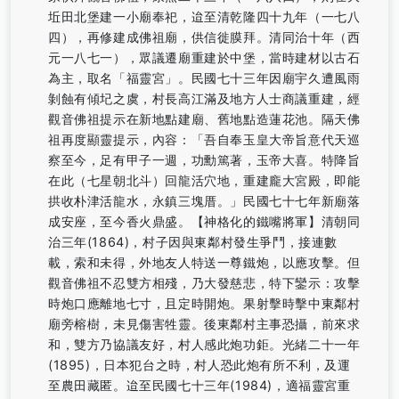
坵田北堡建一小廟奉祀，迨至清乾隆四十九年（一七八
四），再修建成佛祖廟，供信徙膜拜。清同治十年（西
元一八七一），眾議遷廟重建於中堡，當時建材以古石
為主，取名「福靈宮」。民國七十三年因廟宇久遭風雨
剝蝕有傾圮之虞，村長高江滿及地方人士商議重建，經
觀音佛祖提示在新地點建廟、舊地點造蓮花池。隔天佛
祖再度顯靈提示，內容：「吾自奉玉皇大帝旨意代天巡
察至今，足有甲子一週，功勳篤著，玉帝大喜。特降旨
在此（七星朝北斗）回龍活穴地，重建龐大宮殿，即能
拱收朴津活龍水，永鎮三塊厝。」民國七十七年新廟落
成安座，至今香火鼎盛。【神格化的鐵嘴將軍】清朝同
治三年(1864)，村子因與東鄰村發生爭鬥，接連數
載，索和未得，外地友人特送一尊鐵炮，以應攻擊。但
觀音佛祖不忍雙方相殘，乃大發慈悲，特下鑾示：攻擊
時炮口應離地七寸，且定時開炮。果射擊時擊中東鄰村
廟旁榕樹，未見傷害牲靈。後東鄰村主事恐攝，前來求
和，雙方乃協議友好，村人感此炮功鉅。光緒二十一年
(1895)，日本犯台之時，村人恐此炮有所不利，及運
至農田藏匿。迨至民國七十三年(1984)，適福靈宮重