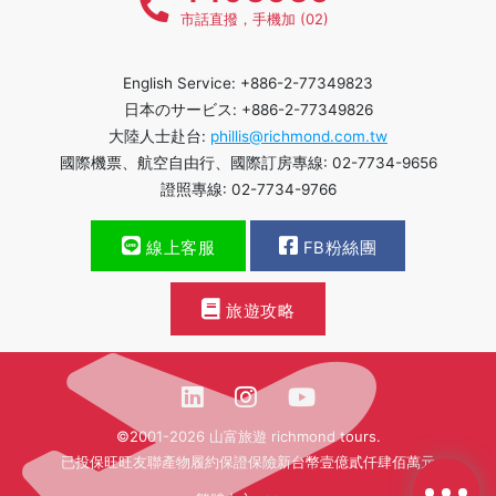
市話直撥，手機加 (02)
English Service: +886-2-77349823
日本のサービス: +886-2-77349826
大陸人士赴台:
phillis@richmond.com.tw
國際機票、航空自由行、國際訂房專線: 02-7734-9656
證照專線: 02-7734-9766
線上客服
FB粉絲團
旅遊攻略
©2001-2026 山富旅遊 richmond tours.
已投保旺旺友聯產物履約保證保險新台幣壹億貳仟肆佰萬元