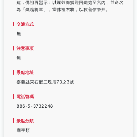
建，佛祖再鑾示：以鑼鼓舞獅迎回鐵炮至宮內，並命名
為「鐵嘴將軍」，當佛祖右將，以攻善信祭拜。
交通方式
無
注意事項
無
景點地址
嘉義縣東石鄉三塊厝73之3號
電話號碼
886-5-3732248
景點分類
廟宇類