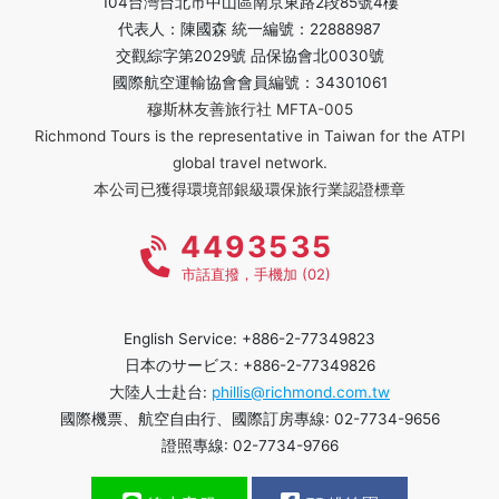
104台灣台北市中山區南京東路2段85號4樓
代表人：陳國森 統一編號：22888987
交觀綜字第2029號 品保協會北0030號
國際航空運輸協會會員編號：34301061
穆斯林友善旅行社 MFTA-005
Richmond Tours is the representative in Taiwan for the ATPI
global travel network.
本公司已獲得環境部銀級環保旅行業認證標章
4493535
市話直撥，手機加 (02)
English Service: +886-2-77349823
日本のサービス: +886-2-77349826
大陸人士赴台:
phillis@richmond.com.tw
國際機票、航空自由行、國際訂房專線: 02-7734-9656
證照專線: 02-7734-9766