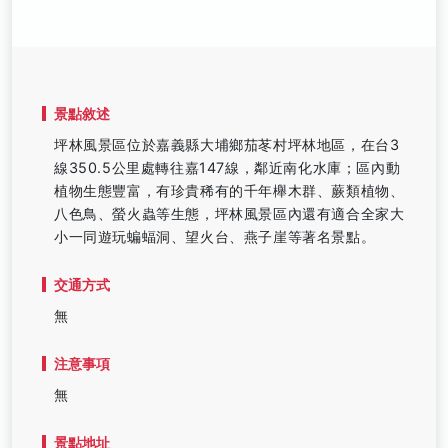
景點敘述
坪林風景區位於嘉義縣大埔鄉茄苳村坪林地區，在台3
線350.5公里處轉往嘉147線，鄰近南化水庫；區內動
植物生態豐富，有珍貴稀有的千年櫸木群、蕨類植物、
八色鳥、螢火蟲等生態，坪林風景區內還有適合全家大
小一同遊玩蝙蝠洞、望火台、燕子崖等著名景點。
交通方式
無
注意事項
無
景點地址