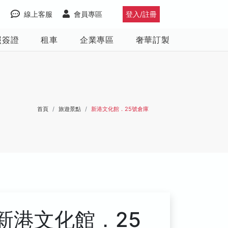
線上客服
會員專區
登入/註冊
照簽證
租車
企業專區
奢華訂製
首頁
旅遊景點
新港文化館．25號倉庫
新港文化館．25