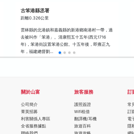
古笨港縣丞署
距離0.326公里
雲林縣的北港鎮和嘉義縣的新港鄉南港村一帶，過
去被叫作「笨港」。清康熙五十五年(西元1716
年)，笨港街設置笨港公館。十五年後，即雍正九
年，福建總督劉…
關於山富
旅客服務
訂
公司簡介
護照簽證
常
菁英招募
Wifi租借
訂
利害關係人專區
翻譯機/耳機
電
全省服務據點
旅遊百科
隱
聯絡我們
旅遊攻略
網