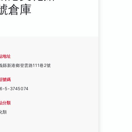
號倉庫
點地址
義縣新港鄉登雲路111巷2號
話號碼
6-5-3745074
點分類
化類