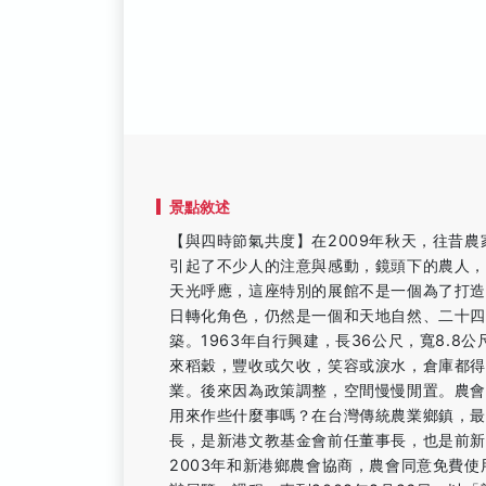
景點敘述
【與四時節氣共度】在2009年秋天，往昔農
引起了不少人的注意與感動，鏡頭下的農人
天光呼應，這座特別的展館不是一個為了打
日轉化角色，仍然是一個和天地自然、二十
築。1963年自行興建，長36公尺，寬8.
來稻穀，豐收或欠收，笑容或淚水，倉庫都得
業。後來因為政策調整，空間慢慢閒置。農
用來作些什麼事嗎？在台灣傳統農業鄉鎮，最
長，是新港文教基金會前任董事長，也是前新
2003年和新港鄉農會協商，農會同意免費