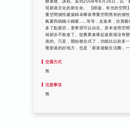
辦展覽、課程。直到2008年8月26日，以
現新港文化的新生命。 【靜謐，有光的空間
重空間個性建築師卓卿泉尊重空間舊有的個
氣窗與鑄鐵小鐵窗……等等，走進來，欣賞藝
多了點親切，更希望可以自在。原本使用空
就卻步不敢進了。從農業倉庫起遊新港沒有變
港的。只是，開始複合式了，功能比以前多一
覺新港的好地方，也是「新港遊藝生活圈」
交通方式
無
注意事項
無