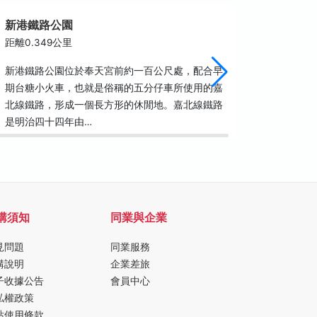
新港鐵路公園
縣定古
距離0.349公里
距離0.3
新港鐵路公園位於奉天宮前約一百公尺處，配合早
新港鄉的
期台糖小火車，也就是俗稱的五分仔車所使用的嘉
在大興村
北線鐵路，形成一個長方形的休閒地。嘉北線鐵路
個吳姓鄉
是明治四十四年由…
祐來台，
購須知
同業與企業
見問題
同業服務
購說明
企業差旅
子收據公告
會員中心
私權政策
站使用條款