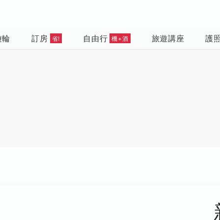
遊輪
訂房
自由行
旅遊講座
護
省!
機+酒