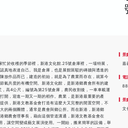
景
家忙於收穫的季節裡，新港文化館․25號倉庫裡，一場特展，
嘉
，認真地表達自己。我是倉庫，也是展館斑駁的磚牆與透進的
造陳放作品而已，建造的初始，就是為了農業而存在，就算今
電
四節氣共度的有機空間。新港文化館，是新港鄉農會所有的建
88
8公尺，高4公尺，編號為第25號倉庫，農民收割後，一車車載運
打開，迎進一期又一期的稻作。農業，是新港最重要的產
景
會提供，新港文教基金會打造有這麼大又完整的閒置空間，不
文
大的兩個團體，通常是農會與鄉公所。而在新港，新港鄉
港鄉農會理事長，藉由這個管道溝通，新港文教基金會在
使用，讓空間變成藝文展演使用。一開始，搬來簡單的設備，舉