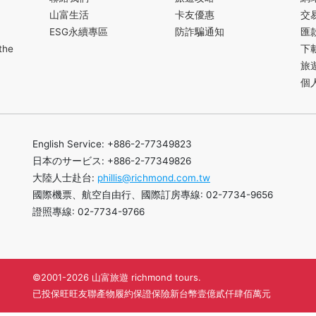
山富生活
卡友優惠
交
ESG永續專區
防詐騙通知
匯
the
下
旅
個
English Service: +886-2-77349823
日本のサービス: +886-2-77349826
大陸人士赴台:
phillis@richmond.com.tw
國際機票、航空自由行、國際訂房專線: 02-7734-9656
證照專線: 02-7734-9766
©2001-2026 山富旅遊 richmond tours.
已投保旺旺友聯產物履約保證保險新台幣壹億貳仟肆佰萬元