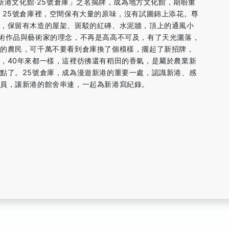
「新港文化館‧25號倉庫」之名揭牌，成為地方文化館，期盼重
】25號倉庫裡，空間保有大量的原味，沒有試圖錦上添花。尊
性，保留有木造的屋架、斑駁的紅磚、水泥牆，頂上的通風小
術作品與藝術家的理念，不再是高高不可及，有了天光灑落，
間的農民，可千萬不要看到倉庫換了個模樣，擺起了新招牌，
，40年來都一樣，這裡彷彿還有稻田的香氣，是屬於農業新
點了。25號倉庫，成為漫遊新港的重要一處，認識新港、感
一員，讓新港的館舍串連，一起為新港寫紀錄。