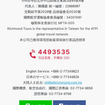
104台灣台北市中山區南京東路2段85號4樓
代表人：陳國森 統一編號：22888987
交觀綜字第2029號 品保協會北0030號
國際航空運輸協會會員編號：34301061
穆斯林友善旅行社 MFTA-005
Richmond Tours is the representative in Taiwan for the ATPI
global travel network.
本公司已獲得環境部銀級環保旅行業認證標章
4493535
市話直撥，手機加 (02)
English Service: +886-2-77349823
日本のサービス: +886-2-77349826
大陸人士赴台:
phillis@richmond.com.tw
國際機票、航空自由行、國際訂房專線: 02-7734-9656
證照專線: 02-7734-9766