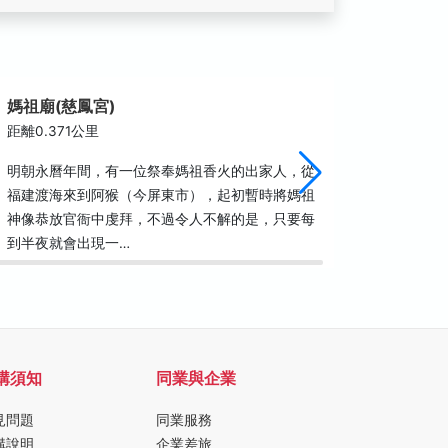
媽祖廟(慈鳳宮)
玉皇宮
距離0.371公里
距離0.4
明朝永曆年間，有一位祭奉媽祖香火的出家人，從
本宮緣起
福建渡海來到阿猴（今屏東市），起初暫時將媽祖
夜市內，
神像恭放官衙中虔拜，不過令人不解的是，只要每
李興先生
到半夜就會出現一…
市仁愛路
購須知
同業與企業
見問題
同業服務
購說明
企業差旅