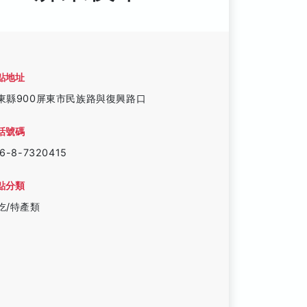
點地址
東縣900屏東市民族路與復興路口
話號碼
6-8-7320415
點分類
吃/特產類