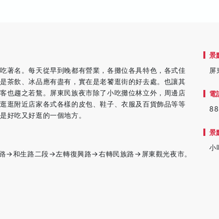
景
小吃著名。每天從早到晚都有營業，各攤位各具特色，各式佳
屏
者是茶飲、冰品應有盡有，實在是老饕逛街的好去處。也讓其
光客也趨之若鶩。屏東民族夜市除了小吃攤位林立外，周邊店
電
，逛逛附近店家各式各樣的皮包、鞋子、衣服及百貨飾品等等
88
真是好吃又好逛的一個地方。
景
小
國路→和生路二段→左轉復興路→右轉民族路→屏東觀光夜市。