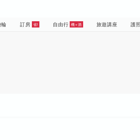
遊輪
訂房
自由行
旅遊講座
護
省!
機+酒