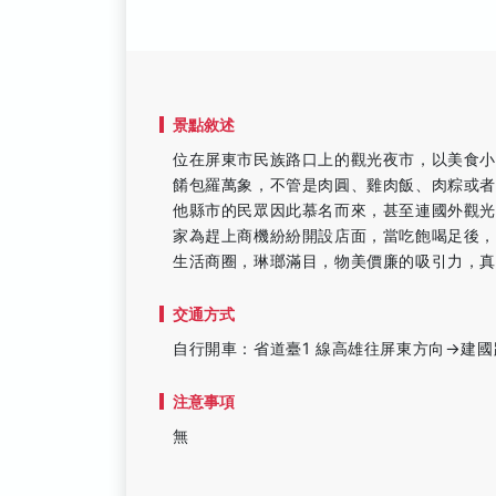
景點敘述
位在屏東市民族路口上的觀光夜市，以美食
餚包羅萬象，不管是肉圓、雞肉飯、肉粽或
他縣市的民眾因此慕名而來，甚至連國外觀
家為趕上商機紛紛開設店面，當吃飽喝足後
生活商圈，琳瑯滿目，物美價廉的吸引力，
交通方式
自行開車：省道臺1 線高雄往屏東方向→建
注意事項
無