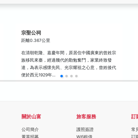
宗聖公祠
距離0.367公里
在清朝乾隆、嘉慶年間，原居住中國廣東的曾姓宗
族移民來臺，經過幾代的勤勉奮鬥，家業終致發
達，為表示感懷先民、光宗耀祖之心意，曾姓後代
便於西元1929年…
關於山富
旅客服務
訂
公司簡介
護照簽證
常
菁英招募
Wifi租借
訂