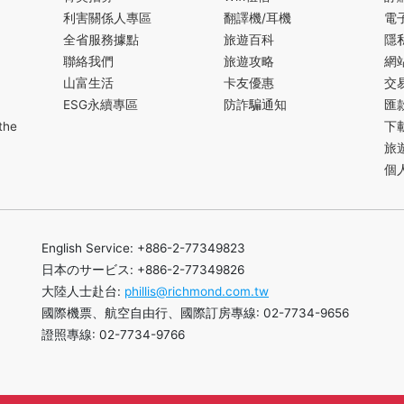
利害關係人專區
翻譯機/耳機
電
全省服務據點
旅遊百科
隱
聯絡我們
旅遊攻略
網
山富生活
卡友優惠
交
ESG永續專區
防詐騙通知
匯
the
下
旅
個
English Service: +886-2-77349823
日本のサービス: +886-2-77349826
大陸人士赴台:
phillis@richmond.com.tw
國際機票、航空自由行、國際訂房專線: 02-7734-9656
證照專線: 02-7734-9766