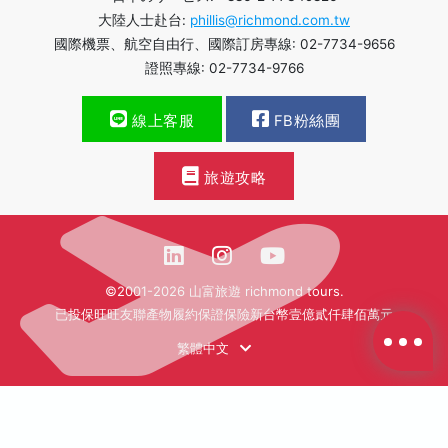
大陸人士赴台:
phillis@richmond.com.tw
國際機票、航空自由行、國際訂房專線: 02-7734-9656
證照專線: 02-7734-9766
線上客服
FB粉絲團
旅遊攻略
©2001-2026 山富旅遊 richmond tours.
已投保旺旺友聯產物履約保證保險新台幣壹億貳仟肆佰萬元
繁體中文