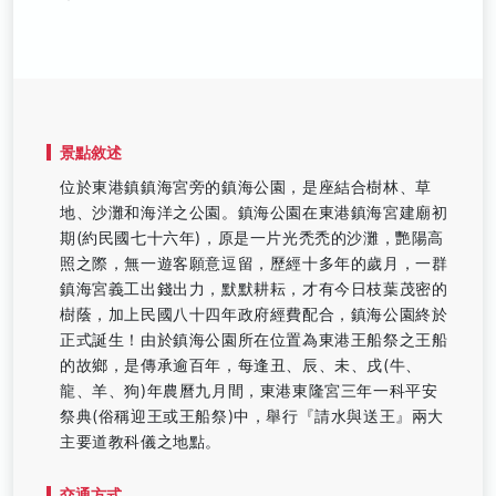
景點敘述
位於東港鎮鎮海宮旁的鎮海公園，是座結合樹林、草
地、沙灘和海洋之公園。鎮海公園在東港鎮海宮建廟初
期(約民國七十六年)，原是一片光禿禿的沙灘，艷陽高
照之際，無一遊客願意逗留，歷經十多年的歲月，一群
鎮海宮義工出錢出力，默默耕耘，才有今日枝葉茂密的
樹蔭，加上民國八十四年政府經費配合，鎮海公園終於
正式誕生！由於鎮海公園所在位置為東港王船祭之王船
的故鄉，是傳承逾百年，每逢丑、辰、未、戌(牛、
龍、羊、狗)年農曆九月間，東港東隆宮三年一科平安
祭典(俗稱迎王或王船祭)中，舉行『請水與送王』兩大
主要道教科儀之地點。
交通方式