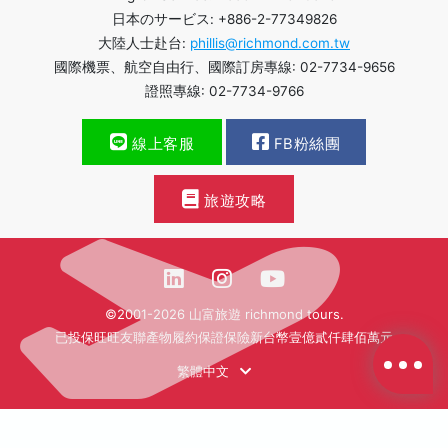
日本のサービス: +886-2-77349826
大陸人士赴台:
phillis@richmond.com.tw
國際機票、航空自由行、國際訂房專線: 02-7734-9656
證照專線: 02-7734-9766
線上客服
FB粉絲團
旅遊攻略
©2001-2026 山富旅遊 richmond tours.
已投保旺旺友聯產物履約保證保險新台幣壹億貳仟肆佰萬元
繁體中文