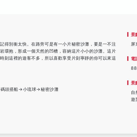
景
，記得別衝太快。在路旁可是有一小片秘密沙灘，要是一不注
屏
礁岩環抱，形成一個天然的凹槽，容納這片小小的沙灘。這片
多時刻這裡的遊客不多，所以喜歡享受片刻寧靜的你可以來這
電
88
景
→碼頭搭船→小琉球→秘密沙灘
自
遊