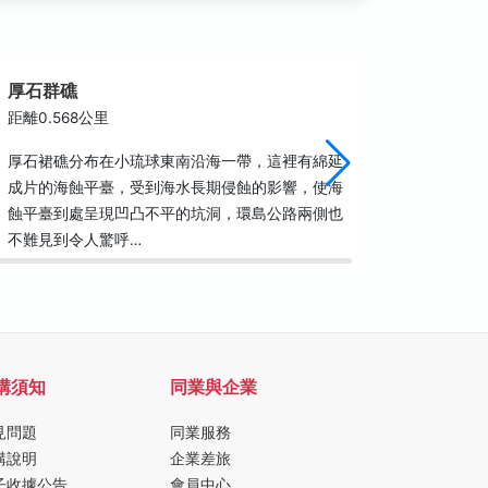
厚石群礁
厚石裙
距離0.568公里
距離0.6
厚石裙礁分布在小琉球東南沿海一帶，這裡有綿延
琉球島上
成片的海蝕平臺，受到海水長期侵蝕的影響，使海
的「厚石
蝕平臺到處呈現凹凸不平的坑洞，環島公路兩側也
進，映入
不難見到令人驚呼…
茂密，遠
購須知
同業與企業
見問題
同業服務
購說明
企業差旅
子收據公告
會員中心