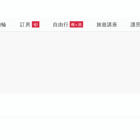
遊輪
訂房
自由行
旅遊講座
護
省!
機+酒