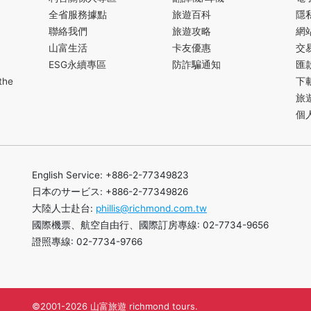
全省服務據點
旅遊百科
隱
聯絡我們
旅遊攻略
網
山富生活
卡友優惠
交
ESG永續專區
防詐騙通知
匯
the
下
旅
個
English Service: +886-2-77349823
日本のサービス: +886-2-77349826
大陸人士赴台:
phillis@richmond.com.tw
國際機票、航空自由行、國際訂房專線: 02-7734-9656
證照專線: 02-7734-9766
©2001-2026 山富旅遊 richmond tours.