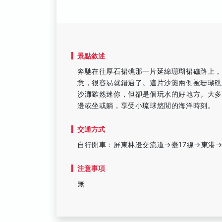
景點敘述
奔馳在往厚石裙礁那一片延綿珊瑚裙礁路上
意，很容易就錯過了。這片沙灘兩側被珊瑚
沙灘雖然迷你，但卻是個玩水的好地方。大
邊或坐或躺，享受小琉球悠閒的海洋時刻。
交通方式
自行開車：屏東林邊交流道→臺17線→東港
注意事項
無