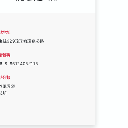
點地址
東縣929琉球鄉環島公路
話號碼
6-8-8612405#115
點分類
然風景類
憩類