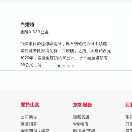
白燈塔
距離0.333公里
白燈塔位於琉球嶼南側，厚石裙礁的西側山頂處，
屬於國際性燈塔又有「白燈樓」之稱。興建於西元
1929年，基座至塔頂約10公尺，水平面至塔頂有
88公尺，裝…
關於山富
旅客服務
訂
公司簡介
護照簽證
常
菁英招募
Wifi租借
訂
利害關係人專區
翻譯機/耳機
電