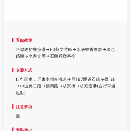
景點敘述
路線經枋寮漁港→F3藝文特區→水底寮古厝群→綠色
碼頭→李家古厝→石頭營敬字亭
交通方式
自行開車：屏東南州交流道→屏187縣道乙線→臺1線
→中山路二段→德興路→枋寮橋→枋寮漁港(自行車道
起點)
注意事項
無
景點地址