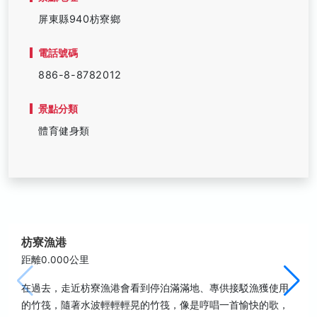
屏東縣940枋寮鄉
電話號碼
886-8-8782012
景點分類
體育健身類
枋寮漁港
距離0.000公里
在過去，走近枋寮漁港會看到停泊滿滿地、專供接駁漁獲使用
的竹筏，隨著水波輕輕輕晃的竹筏，像是哼唱一首愉快的歌，