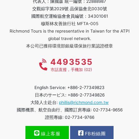
代表人：陳國森 統一編號：22888987
交觀綜字第2029號 品保協會北0030號
國際航空運輸協會會員編號：34301061
穆斯林友善旅行社 MFTA-005
Richmond Tours is the representative in Taiwan for the ATPI
global travel network.
本公司已獲得環境部銀級環保旅行業認證標章
4493535
市話直撥，手機加 (02)
English Service: +886-2-77349823
日本のサービス: +886-2-77349826
大陸人士赴台:
phillis@richmond.com.tw
國際機票、航空自由行、國際訂房專線: 02-7734-9656
證照專線: 02-7734-9766
線上客服
FB粉絲團