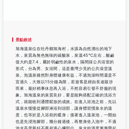
景點敘述
旭海溫泉位在牡丹鄉旭海村，水源為自然湧出的地下
水，泉質為無色無味的碳酸泉，泉溫45℃左右，酸鹼
值大約是7.4，屬於弱鹼性的泉水，隔間採公共浴室的
形式，分為男、女浴間，這是臺灣少見的公共澡堂溫
泉。泡溫泉雖然對身體健康有益，不過泡澡時間還是不
宜過久，大致以15分鐘為限，若遊客是經由長途跋涉
而來，最好稍事休息再入浴，不然容易引發不舒服的現
象。旭海溫泉的泉質良好，要是能夠搭配正確的洗浴方
式，就能收到通體鬆放的成效。在進入浴池之前，先以
溫泉水慢慢從腳部淋浴到頭部，讓身體習慣泉水的溫
度，也等於是入浴前的暖身；接著進入溫泉池，一開始
也是先浸泡腳部，幾分鐘過後，再整身坐入池中，不過
池水高度最好不要超過心臟部位，泉水的溫度漸漸帶起