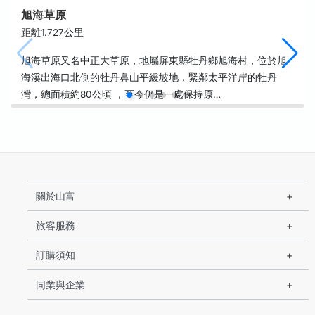
旭海草原
距離1.727公里
旭海草原又名中正大草原，地屬屏東縣牡丹鄉旭海村，位於旭
海溪出海口北側的牡丹鼻山平緩坡地，緊鄰太平洋岸的牡丹
灣，總面積約80公頃 ，至今仍是一處保持原…
關於山富
旅客服務
訂購須知
同業與企業