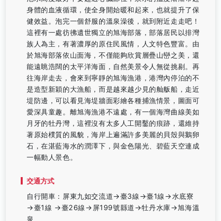
身體的血液循環，使全身開始暖和起來，也就提升了保
健效益。泡完一個舒服的溫泉澡後，就到附近走走吧！
這裡有一處彷彿遺世獨立的旭海部落，部落居民以排灣
族人為主，有著濃厚的原住民風情，人文特色豐富。由
於旭海部落依山面海，不僅能夠欣賞層疊山巒之美，還
能遠眺浩闊的太平洋海面，自然美景令人無從挑剔。再
往海岸走去，會來到寧靜的旭海漁港，港灣內停泊的不
是造型新穎的大漁船，而是越來越少見的舢舨船，走近
堤防邊，可以看見海堤牆面彩繪各種捕漁情景，圖面可
愛深具童趣。離旭海漁港不遠處，有一個海灣曲線美如
月牙的牡丹灣，這裡沒有太多人工開鑿的痕跡，還維持
著原始樸質的風貌，海岸上遍滿許多美麗的貝殼與鵝卵
石，在湛藍海水的潤澤下，與金色陽光、碧藍天空連成
一幅動人景色。
交通方式
自行開車：屏東九如交流道→臺3線→臺1線→水底寮
→臺1線 →臺26線→屏199號縣道→牡丹水庫→旭海溫
泉