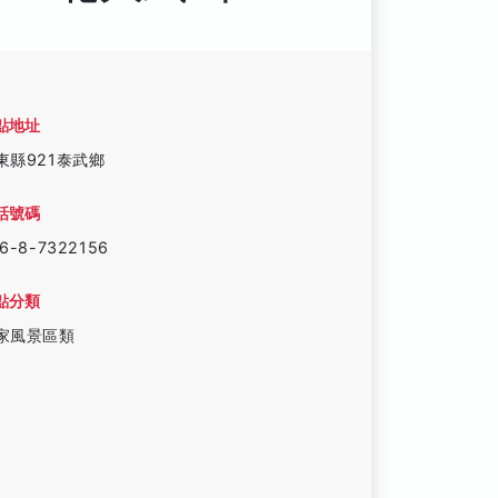
點地址
東縣921泰武鄉
話號碼
6-8-7322156
點分類
家風景區類