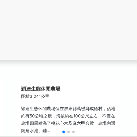
穎達生態休閒農場
距離3.241公里
穎達生態休閒農場位在屏東縣萬巒鄉成德村，佔地
約有50公頃之廣，海拔約在100公尺左右，不僅在
農場四周種滿了桃花心木及麻六甲合歡，農場內還
闢建水池、鋪…