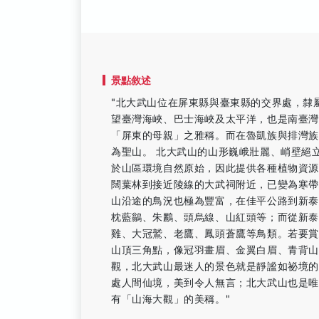
景點敘述
"北大武山位在屏東縣與臺東縣的交界處，隸屬
望臺灣海峽、巴士海峽及太平洋，也是南臺灣
「屏東的母親」之雅稱。而在魯凱族與排灣
為聖山。 北大武山的山形巍峨壯麗、峭壁絕
於山區環境自然原始，因此提供各種植物資
闊葉林到接近陵線的大武祠附近，已變為寒帶
山沿途的鳥況也極為豐富，在佳平公路到新
枕藍鶲、朱鸝、頭烏線、山紅頭等；而從新
雞、大冠鷲、老鷹、鳳頭蒼鷹等鳥類。若要賞
山頂三角點，像冠羽畫眉、金翼白眉、青背山
觀，北大武山最迷人的景色就是靜謐如祕境
處人間仙境，美到令人無言；北大武山也是
有「山海大觀」的美稱。"