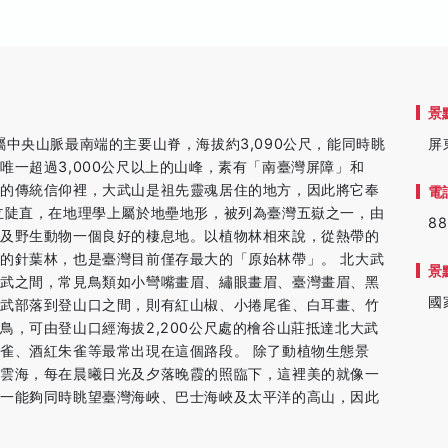
景
中央山脈最南端的主要山脊，海拔約3,090公尺，能同時眺
屏
唯一超過3,000公尺以上的山峰，素有「南臺灣屏障」和
族的傳統信仰裡，大武山是祖先靈魂居住的地方，因此將它奉
電
立陡直，在地理學上屬於地壘地形，被列為臺灣五嶽之一，由
88
源及野生動物一個良好的棲息地。以植物林相來說，從熱帶的
的針葉林，也是臺灣目前僅存最大的「原始林帶」。 北大武
景
泰武之間，常見鳥類如小彎嘴畫眉、繡眼畫眉、臺灣畫眉、黑
國
泰武部落到登山口之間，則有紅山椒、小捲尾雀、白耳畫、竹
鳥，可由登山口經海拔2,200公尺處的檜谷山莊抵達北大武
雀、酒紅朱雀等最常出現在這個路段。 除了動植物生態景
的雲海，每在晨曦日光及夕落晚霞的照臨下，這裡美的就像一
唯一能夠同時眺望臺灣海峽、巴士海峽及太平洋的高山，因此