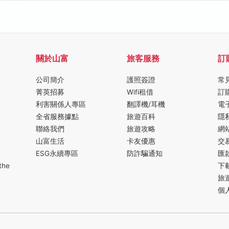
關於山富
旅客服務
訂
公司簡介
護照簽證
常
菁英招募
Wifi租借
訂
利害關係人專區
翻譯機/耳機
電
全省服務據點
旅遊百科
隱
聯絡我們
旅遊攻略
網
山富生活
卡友優惠
交
ESG永續專區
防詐騙通知
匯
the
下
旅
個