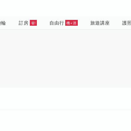
遊輪
訂房
自由行
旅遊講座
護
省!
機+酒