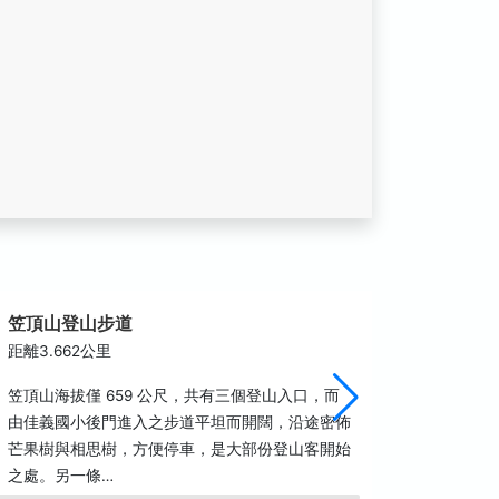
笠頂山登山步道
佳平部
距離3.662公里
距離4.3
笠頂山海拔僅 659 公尺，共有三個登山入口，而
泰武鄉的
由佳義國小後門進入之步道平坦而開闊，沿途密佈
國34年
芒果樹與相思樹，方便停車，是大部份登山客開始
今。昔名為
之處。另一條…
來臺…