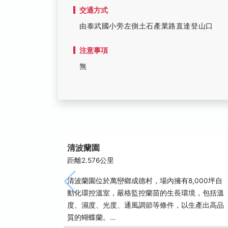
交通方式
由泰武國小旁左側土石產業路直達登山口
注意事項
無
清波蘭園
距離2.576公里
清波蘭園位於萬巒鄉成德村，場內擁有8,000坪自
動化環控溫室，嚴格監控蘭苗的生長環境，包括溫
度、濕度、光度、通風調節等條件，以生產出高品
質的蝴蝶蘭。…