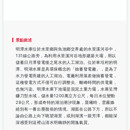
景點敘述
明潭水庫位於水里鄉與魚池鄉交界處的水里溪河谷中，
131線公路旁，為利用水里溪河谷地形建築大壩，用以
儲蓄日月潭發電後之尾水的人工湖泊。位於車埕村的明
潭、明湖水庫是具環保概念的「抽蓄發電廠」，是為了
水力發電而建的人工湖泊。電廠利用落差做抽蓄發電，
這種發電方式不僅可自行調整尖、離峰時間的供電量，
也無污染。明潭水庫下池壩是混泥土重力壩，水庫呈灣
鐮刀型水域，儲水量1200萬立方公尺，每日水位變動
28公尺，形成奇特的湖泊潮汐現象，晨曦時，雲霧嬝
繞別有一番出塵脫俗的情境。湖面在公路下方，所以不
論由公路上向下眺望湖景，或到湖濱一親芳澤，都能深
深感受到這裡山清水明幽靜的閒逸氣質。