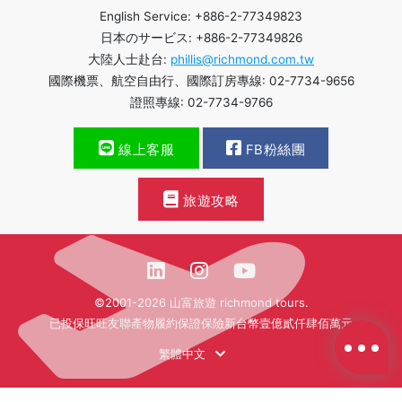
English Service: +886-2-77349823
日本のサービス: +886-2-77349826
大陸人士赴台:
phillis@richmond.com.tw
國際機票、航空自由行、國際訂房專線: 02-7734-9656
證照專線: 02-7734-9766
線上客服
FB粉絲團
旅遊攻略
©2001-2026 山富旅遊 richmond tours.
已投保旺旺友聯產物履約保證保險新台幣壹億貳仟肆佰萬元
繁體中文