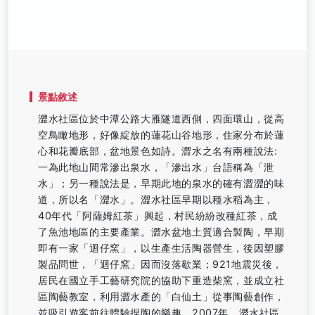
景點敘述
澀水社區位於中潭公路大雁隧道西側，四面環山，從高
空鳥瞰地形，好像綻放的蓮花山谷地形，住家分布於蓮
心和花瓣底部，盆地景色如詩。澀水之名有兩種說法:
一為此地山間常滲出泉水，「滲出水」台語稱為「泄
水」；另一種說法是，早期此地的泉水的確有澀澀的味
道，所以名「澀水」。澀水社區早期以種水稻為主，
40年代「阿薩姆紅茶」興起，村民紛紛改種紅茶，成
了魚池地區的主要產業。澀水盆地土質適合製陶，早期
即有一家「迴仔窯」，以生產生活陶器營生，後因塑膠
製品問世，「迴仔窯」因而沒落歇業；921地震災後，
居民在國立手工藝研究院的協助下重造柴窯，並成立社
區陶藝教室，利用澀水產的「白仙土」從事陶藝創作，
並吸引遊客前往體驗捏陶的樂趣。2007年，澀水社區