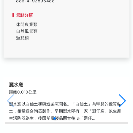
886-4-92896488
景點分類
休閒農業類
自然風景類
遊憩類
澀水窯
距離0.010公里
澀水窯以白仙土和磚造柴窯聞名。「白仙土」為罕見的優質黏
土，相當適合陶器製作。早期澀水即有一家「迴仔窯」以生產
生活陶器為生，後因塑膠製品問世後，「迴仔…