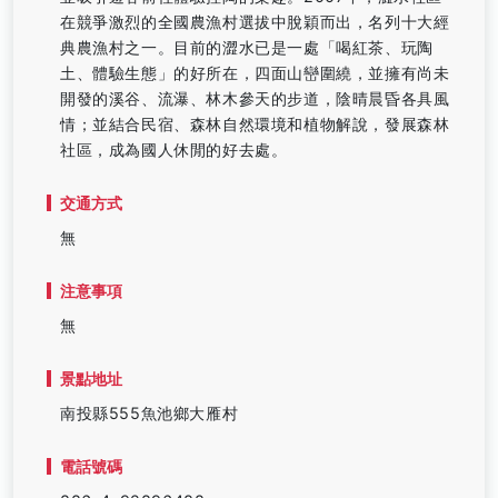
在競爭激烈的全國農漁村選拔中脫穎而出，名列十大經
典農漁村之一。目前的澀水已是一處「喝紅茶、玩陶
土、體驗生態」的好所在，四面山巒圍繞，並擁有尚未
開發的溪谷、流瀑、林木參天的步道，陰晴晨昏各具風
情；並結合民宿、森林自然環境和植物解說，發展森林
社區，成為國人休閒的好去處。
交通方式
無
注意事項
無
景點地址
南投縣555魚池鄉大雁村
電話號碼