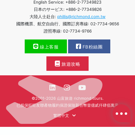
English Service: +886-2-77349823
日本のサービス: +886-2-77349826
大陸人士赴台:
phillis@richmond.com.tw
國際機票、航空自由行、國際訂房專線: 02-7734-9656
證照專線: 02-7734-9766
線上客服
FB粉絲團
旅遊攻略
©2001-2026 山富旅遊 richmond tours.
已投保旺旺友聯產物履約保證保險新台幣壹億貳仟肆佰萬元
繁體中文