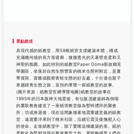
景點敘述
具現代感的紙教堂，用58根紙管支撐建築本體，構成
充滿幾何感的長方形迴廊，微微透光的天幕營造柔和又
神聖的氛圍。如此特別的紙教堂Paper Dome新故鄉見
學園區，坐落於自然生態豐富的桃米生態村附近，是夏
季賞荷、賞蝶或觀察青蛙生態的好去處，十分適合親子
來趟踏青生態之旅，並預約導覽一探紙教堂的故事。
(圖片來源：紙教堂官網導覽地圖)紙教堂的故事在
1995年的日本阪神大地震後，有位阪茂建築師為倒塌
的鷹取教會建造了一座紙管教堂做為暫時禮拜的聚會
所；功成身退後，現在這間象徵著地震重建意義的紙教
堂，遠渡重洋來到了桃米社區，沿續它震災後撫慰人心
的使命。走進紙教堂中，除了驚嘆這棟建築的美、紙的
柔軟化為堅韌並撐起整座教堂之外，更能夠感受人們在