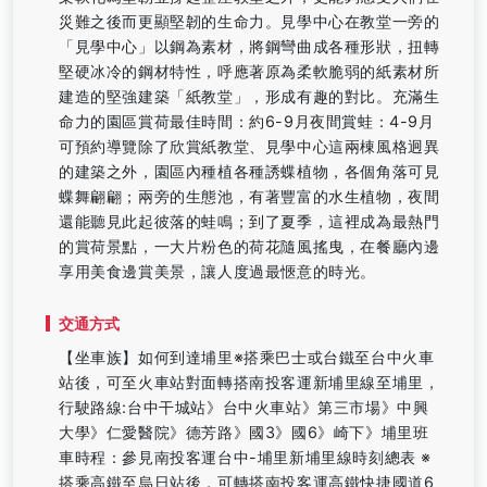
災難之後而更顯堅韌的生命力。見學中心在教堂一旁的
「見學中心」以鋼為素材，將鋼彎曲成各種形狀，扭轉
堅硬冰冷的鋼材特性，呼應著原為柔軟脆弱的紙素材所
建造的堅強建築「紙教堂」，形成有趣的對比。充滿生
命力的園區賞荷最佳時間：約6-9月夜間賞蛙：4-9月
可預約導覽除了欣賞紙教堂、見學中心這兩棟風格迥異
的建築之外，園區內種植各種誘蝶植物，各個角落可見
蝶舞翩翩；兩旁的生態池，有著豐富的水生植物，夜間
還能聽見此起彼落的蛙鳴；到了夏季，這裡成為最熱門
的賞荷景點，一大片粉色的荷花隨風搖曳，在餐廳內邊
享用美食邊賞美景，讓人度過最愜意的時光。
交通方式
【坐車族】如何到達埔里※搭乘巴士或台鐵至台中火車
站後，可至火車站對面轉搭南投客運新埔里線至埔里，
行駛路線:台中干城站》台中火車站》第三市場》中興
大學》仁愛醫院》德芳路》國3》國6》崎下》埔里班
車時程：參見南投客運台中-埔里新埔里線時刻總表 ※
搭乘高鐵至烏日站後，可轉搭南投客運高鐵快捷國道6