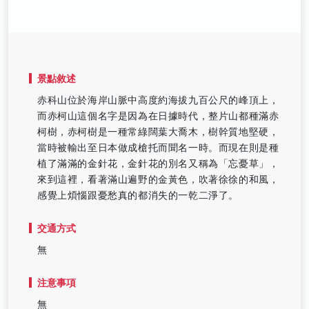
景點敘述
赤科山位於海岸山脈中高度約海拔九百公尺的峰頂上，
而赤柯山這個名字是因為在日據時代，整片山都種滿赤
柯樹，赤柯樹是一種常綠闊葉大喬木，樹幹質地堅硬，
當時被輸出至日本做成槍托而聞名一時。而現在則是種
植了滿滿的金針花，金針花的別名又稱為「忘憂草」，
來到這裡，看著滿山遍野的金黃色，吹著徐徐的和風，
感覺上煩惱跟憂愁真的都消失的一乾二淨了。
交通方式
無
注意事項
無