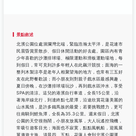
景點敘述
北濱公園位處洄瀾灣北端，緊臨浩瀚太平洋，是花連市
民晨昏賞景散步、假日休閒活動的好去處。園區內有青
少年喜歡的沙灘排球場、極限運動和滑板運動場地，每
到假日，常可見到許多年輕人在此飆汗競技；面海的一
整列木製涼亭是老年人相聚望海的地方，也常有三五好
友在此野餐歡談；而小朋友則對親子戲水區最感興趣，
夏日傍晚，在沙灘排球場玩沙，再到戲水區沖水，享受
SPA的清涼。這兒的港濱自行車道，全長15公里，沿
著海岸線北行，到達終點七星潭，沿途欣賞花蓮美麗的
山水風情，是許多鐵馬族的最愛；若要挑戰體力，更可
往南騎到鯉魚潭，全長為35.3公里。週末假日，北濱
公園的天空很熱鬧，小朋友放風箏，大人玩遙控飛機，
常吸引遊客目光；海面也不寂寞，點點風帆船，迎風展
翼遨遊大海。清晨四、五點，花蓮人會到北濱公園運