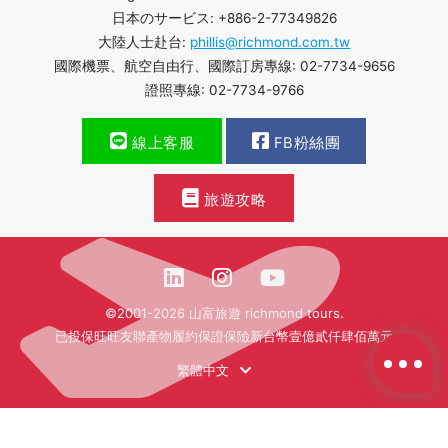
日本のサービス: +886-2-77349826
大陸人士赴台:
phillis@richmond.com.tw
國際機票、航空自由行、國際訂房專線: 02-7734-9656
證照專線: 02-7734-9766
線上客服
FB粉絲團
旅遊攻略
©2001-2026 山富旅遊 richmond tours.
已投保旺旺友聯產物履約保證保險新台幣壹億貳仟肆佰萬元
繁體中文