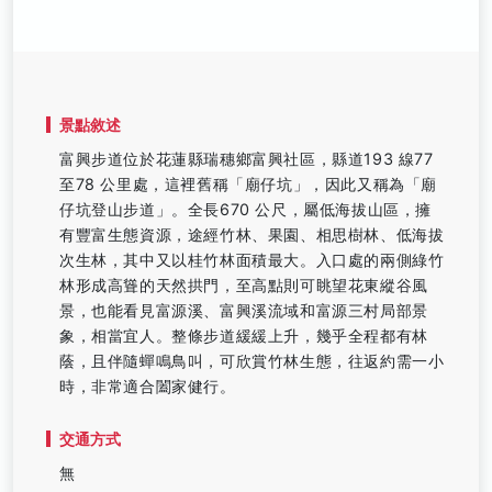
景點敘述
富興步道位於花蓮縣瑞穗鄉富興社區，縣道193 線77
至78 公里處，這裡舊稱「廟仔坑」，因此又稱為「廟
仔坑登山步道」。全長670 公尺，屬低海拔山區，擁
有豐富生態資源，途經竹林、果園、相思樹林、低海拔
次生林，其中又以桂竹林面積最大。入口處的兩側綠竹
林形成高聳的天然拱門，至高點則可眺望花東縱谷風
景，也能看見富源溪、富興溪流域和富源三村局部景
象，相當宜人。整條步道緩緩上升，幾乎全程都有林
蔭，且伴隨蟬鳴鳥叫，可欣賞竹林生態，往返約需一小
時，非常適合闔家健行。
交通方式
無