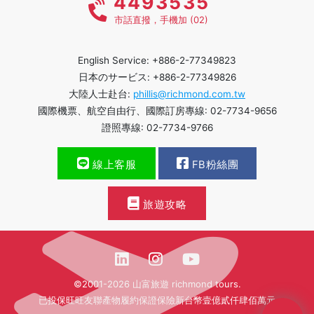
4493535
市話直撥，手機加 (02)
English Service: +886-2-77349823
日本のサービス: +886-2-77349826
大陸人士赴台:
phillis@richmond.com.tw
國際機票、航空自由行、國際訂房專線: 02-7734-9656
證照專線: 02-7734-9766
線上客服
FB粉絲團
旅遊攻略
©2001-2026 山富旅遊 richmond tours.
已投保旺旺友聯產物履約保證保險新台幣壹億貳仟肆佰萬元