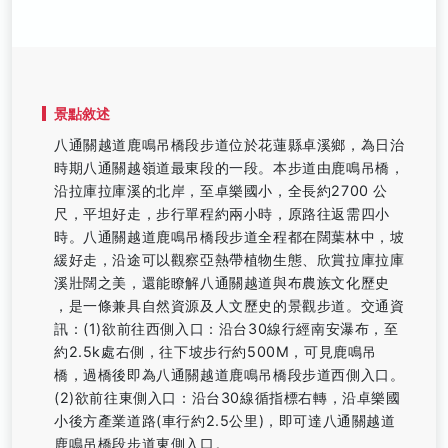
景點敘述
八通關越道鹿鳴吊橋段步道位於花蓮縣卓溪鄉，為日治
時期八通關越嶺道最東段的一段。本步道由鹿鳴吊橋，
沿拉庫拉庫溪的北岸，至卓樂國小，全長約2700 公
尺，平坦好走，步行單程約兩小時，原路往返需四小
時。八通關越道鹿鳴吊橋段步道全程都在闊葉林中，坡
緩好走，沿途可以觀察亞熱帶植物生態、欣賞拉庫拉庫
溪壯闊之美，還能瞭解八通關越道與布農族文化歷史
，是一條兼具自然資源及人文歷史的景觀步道。交通資
訊：(1)欲前往西側入口：沿台30線行經南安瀑布，至
約2.5k處右側，往下坡步行約500M，可見鹿鳴吊
橋，過橋後即為八通關越道鹿鳴吊橋段步道西側入口。
(2)欲前往東側入口：沿台30線循指標右轉，沿卓樂國
小後方產業道路(車行約2.5公里)，即可達八通關越道
鹿鳴吊橋段步道東側入口。