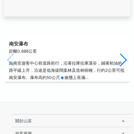
南安瀑布
距離0.888公里
由南安遊客中心前道路前行，沿著拉庫拉庫溪谷，鋪著柏油的
路平緩上升，沿途是低海拔闊葉林及造林樹種，行約2公里可抵
南安瀑布。瀑布高約50公尺，岩壁上長滿…
關於山富
旅客服務