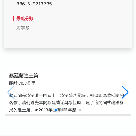
886-6-9213735
景點分類
廟宇類
蔡廷蘭進士第
距離1.107公里
蔡廷蘭是澎湖唯一的進士，澎湖舊八景詩，相傳即為蔡廷蘭的
名作，清朝道光年間蔡廷蘭返鄉祭祖時，建了這間閩式建築格
局的進士第。\n2013年已有167年歷…