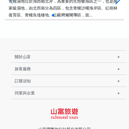
青螺濕地位於湖西鄉北岸，為重要的生態敏感區之一，也是國
家級濕地，由北而南分為四區，包含青螺沙嘴海岸區、紅樹林
復育區、青螺魚塭棲地、紅羅灣潮間帶區，面…
關於山富
旅客服務
訂購須知
同業與企業