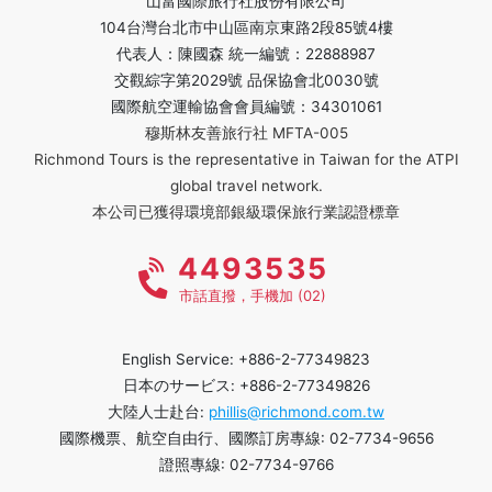
山富國際旅行社股份有限公司
104台灣台北市中山區南京東路2段85號4樓
代表人：陳國森 統一編號：22888987
交觀綜字第2029號 品保協會北0030號
國際航空運輸協會會員編號：34301061
穆斯林友善旅行社 MFTA-005
Richmond Tours is the representative in Taiwan for the ATPI
global travel network.
本公司已獲得環境部銀級環保旅行業認證標章
4493535
市話直撥，手機加 (02)
English Service: +886-2-77349823
日本のサービス: +886-2-77349826
大陸人士赴台:
phillis@richmond.com.tw
國際機票、航空自由行、國際訂房專線: 02-7734-9656
證照專線: 02-7734-9766