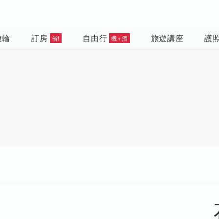
遊輪
訂房
自由行
旅遊講座
護
省!
機+酒