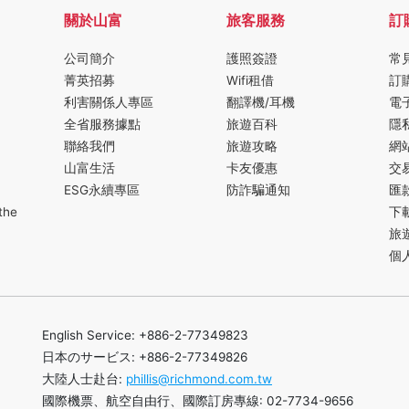
關於山富
旅客服務
訂
公司簡介
護照簽證
常
菁英招募
Wifi租借
訂
利害關係人專區
翻譯機/耳機
電
全省服務據點
旅遊百科
隱
聯絡我們
旅遊攻略
網
山富生活
卡友優惠
交
ESG永續專區
防詐騙通知
匯
the
下
旅
個
English Service: +886-2-77349823
日本のサービス: +886-2-77349826
大陸人士赴台:
phillis@richmond.com.tw
國際機票、航空自由行、國際訂房專線: 02-7734-9656