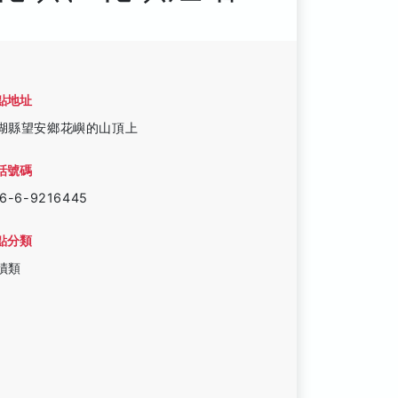
點地址
湖縣望安鄉花嶼的山頂上
話號碼
6-6-9216445
點分類
蹟類