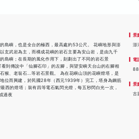
景
的島嶼，也是全台的極西，最高處約53公尺。 花嶼地形與澎
澎
嶼以玄武岩為主，而構成花嶼的岩石主要為安山岩，是由九千
老的島嶼；在長期的風化作用下，刻劃出了不同的岩石景
電
可看到傳說中「仙腳石印」的左腳，與望安嶼天台山的右腳相
88
猴、老翁石...等岩石景觀。 為在花嶼山頂的花嶼燈塔，是
地位而興建，於民國28年（西元1939年）完工，塔身為鋼筋
景
台灣最西的燈塔；裝有四等電石氣閃光燈，每五秒閃白光一次，
古
時或過夜