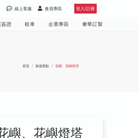
線上客服
會員專區
登入/註冊
照簽證
租車
企業專區
奢華訂製
首頁
旅遊景點
花嶼、花嶼燈塔
花嶼、花嶼燈塔