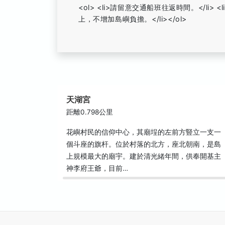
<ol> <li>請留意交通船班往返時間。</l
上，不增加島嶼負擔。</li></ol>
天湖宮
距離0.798公里
花嶼村民的信仰中心，其廟埕的左前方豎立一支一
個斗座的旗杆。位於村落的北方，座北朝南，是島
上規模最大的廟宇。建於清光緒年間，供奉開基主
神李府王爺，目前…