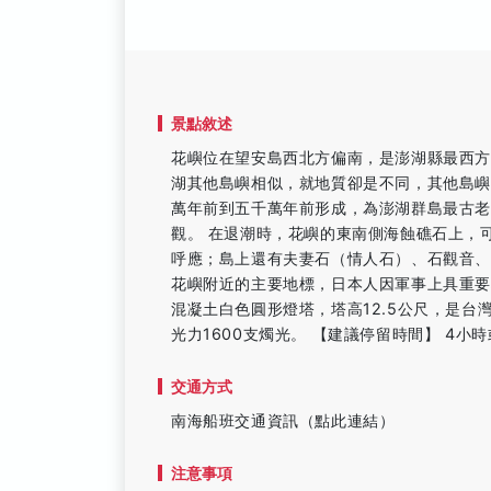
景點敘述
花嶼位在望安島西北方偏南，是澎湖縣最西方
湖其他島嶼相似，就地質卻是不同，其他島
萬年前到五千萬年前形成，為澎湖群島最古
觀。 在退潮時，花嶼的東南側海蝕礁石上，
呼應；島上還有夫妻石（情人石）、石觀音、石
花嶼附近的主要地標，日本人因軍事上具重要
混凝土白色圓形燈塔，塔高12.5公尺，是
光力1600支燭光。 【建議停留時間】 4小
交通方式
南海船班交通資訊（點此連結）
注意事項