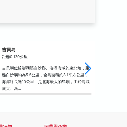
吉貝島
吉貝聚
距離0.120公里
距離0.5
吉貝嶼位於澎湖縣白沙鄉、澎湖海域的東北角，距
聚落主要
離白沙嶼約為5.5公里，全島面積約3.1平方公里，
材，使用
海岸線長達10公里，是北海最大的島嶼，由於海域
泥運用廣
廣大、漁…
分具古色
購須知
同業與企業