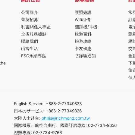
公司簡介
護照簽證
常
菁英招募
Wifi租借
訂
利害關係人專區
翻譯機/耳機
電
全省服務據點
旅遊百科
隱
聯絡我們
旅遊攻略
網
山富生活
卡友優惠
交
ESG永續專區
防詐騙通知
匯
the
下
旅
個
English Service: +886-2-77349823
日本のサービス: +886-2-77349826
大陸人士赴台:
phillis@richmond.com.tw
國際機票、航空自由行、國際訂房專線: 02-7734-9656
證照專線: 02-7734-9766