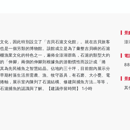
景
滬文化，因此特別設立了「吉貝石滬文化館」。就在吉貝旅客
澎
，也是一個另類的博物館。該館成立是為了彙整吉貝嶼的石滬
礁棚漁業文化的特色之一，遍佈全澎湖群島，石滬的類型大約
電
的「伸腳」兩側的伸腳則根據魚的游動慣性而設計成「捲
88
，其為先民補魚之智慧結晶。佔地約三十坪，目前館內展示分
示早期村落生活所需農、漁、牧守器具，有石磨、大小甕、電
景
捲軸，展示室內陳列了石滬結構、修建與捕魚方法…等等，
其
石滬捕魚的認識與了解。【建議停留時間】 1小時