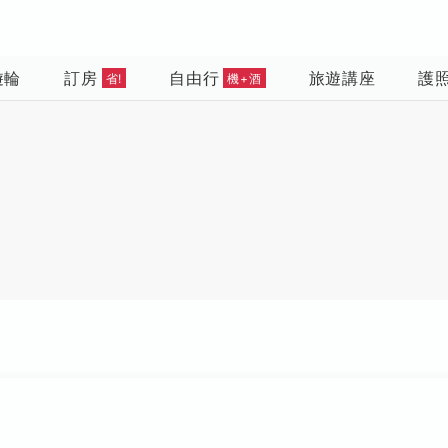
遊輪
訂房
自由行
旅遊講座
護
省!
機+酒