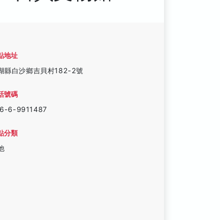
點地址
湖縣白沙鄉吉貝村182-2號
話號碼
6-6-9911487
點分類
他