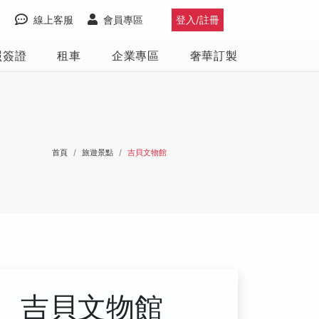
線上客服
會員專區
登入/註冊
照簽證
租車
企業專區
奢華訂製
首頁
旅遊景點
吉貝文物館
吉貝文物館