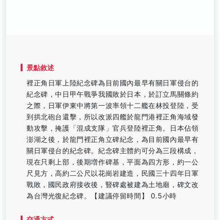
景點敘述
裡正角日軍上陸紀念碑為目前國內最早有關日軍侵台的
紀念碑，中日甲午戰爭我國敗於日本，於訂立馬關條約
之際，日軍伊東中將第一波率領十二艦在林投登陸，受
到拱北砲台還擊，所以改派四艦於龍門港裡正角海域發
動攻擊，掩護「混成支隊」官兵登陸裡正角。日本佔領
澎湖之後，於龍門裡正角立碑紀念，為目前國內最早有
關日軍侵台的紀念碑。紀念碑主體約可分為三段構成，
現在只剩上部，後期増作碑基，平面為四方形，約一公
尺見方，高約二公尺以花崗岩建造，民國三十四年日軍
戰敗，國民政府接收後，豎碑處被建為土地廟，碑文改
為台灣光復紀念碑。【建議停留時間】 0.5小時
交通方式