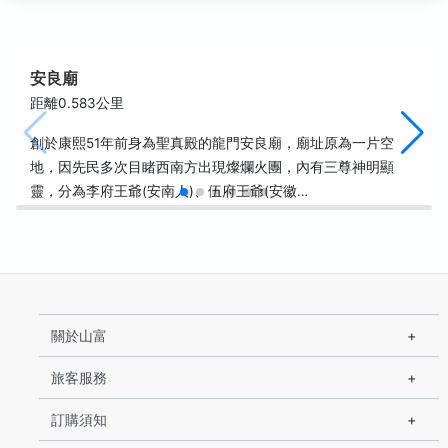
安良廟
距離0.583公里
創於康熙51年前身為聖真殿的龍門安良廟，廟址原為一片空
地，因先民多次目睹西南方出現燦爛火團，內有三尊神明顯
靈，分為李府王爺(安南人)、伍府王爺(安徽…
關於山富
旅客服務
訂購須知