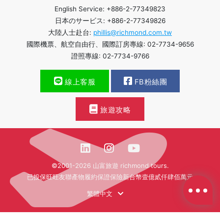
English Service: +886-2-77349823
日本のサービス: +886-2-77349826
大陸人士赴台:
phillis@richmond.com.tw
國際機票、航空自由行、國際訂房專線: 02-7734-9656
證照專線: 02-7734-9766
線上客服
FB粉絲團
旅遊攻略
©2001-2026 山富旅遊 richmond tours.
已投保旺旺友聯產物履約保證保險新台幣壹億貳仟肆佰萬元
繁體中文