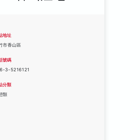
點地址
竹市香山區
話號碼
6-3-5216121
點分類
憩類