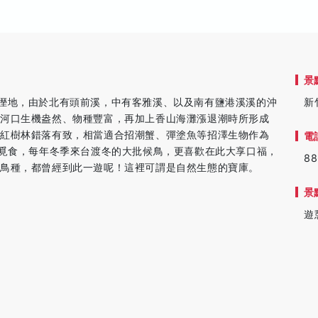
景
溼地，由於北有頭前溪，中有客雅溪、以及南有鹽港溪溪的沖
新
得河口生機盎然、物種豐富，再加上香山海灘漲退潮時所形成
間紅樹林錯落有致，相當適合招潮蟹、彈塗魚等招澤生物作為
電
此覓食，每年冬季來台渡冬的大批候鳥，更喜歡在此大享口福，
88
鳥種，都曾經到此一遊呢！這裡可謂是自然生態的寶庫。
景
遊