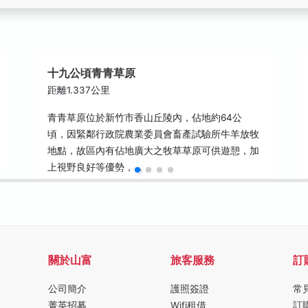
十九公頃青青草原
距離1.337公里
青青草原位於新竹市香山丘陵內，佔地約64公
頃，因緊鄰行政院農業委員會畜產試驗所牛羊放牧
地點，故區內有佔地廣大之牧草草原可供遊憩，加
上視野良好等優勢，…
關於山富
旅客服務
訂
公司簡介
護照簽證
常
菁英招募
Wifi租借
訂