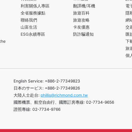
利害關係人專區
翻譯機/耳機
電
全省服務據點
旅遊百科
隱
聯絡我們
旅遊攻略
網
山富生活
卡友優惠
交
ESG永續專區
防詐騙通知
匯
the
下
旅
個
English Service: +886-2-77349823
日本のサービス: +886-2-77349826
大陸人士赴台:
phillis@richmond.com.tw
國際機票、航空自由行、國際訂房專線: 02-7734-9656
證照專線: 02-7734-9766