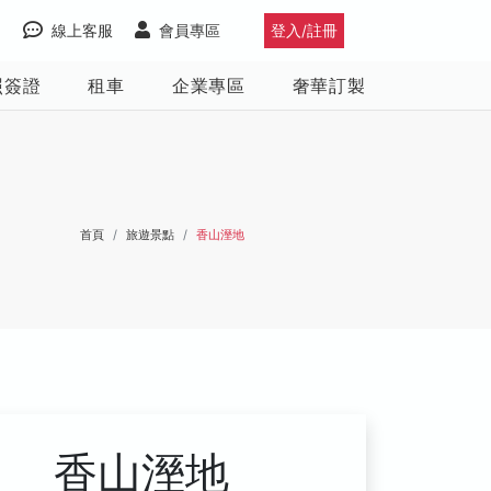
線上客服
會員專區
登入/註冊
照簽證
租車
企業專區
奢華訂製
首頁
旅遊景點
香山溼地
香山溼地