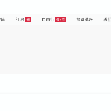
遊輪
訂房
自由行
旅遊講座
護
省!
機+酒