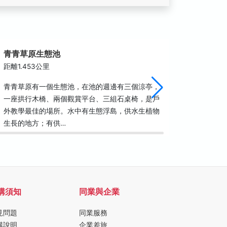
青青草原生態池
香山火
距離1.453公里
距離1.7
青青草原有一個生態池，在池的週邊有三個涼亭，
香山火車
一座拱行木橋、兩個觀賞平台、三組石桌椅，是戶
式」的木
外教學最佳的場所。水中有生態浮島，供水生植物
兩端山牆
生長的地方；有供…
有七十幾
購須知
同業與企業
見問題
同業服務
購說明
企業差旅