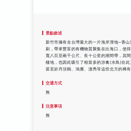
景點敘述
新竹市擁有全台灣最大的一片海岸溼地─香山
刷，帶來豐富的有機物質聚集在出海口，使
寬八百至兩千公尺、長十公里的潮間帶，其
棲地，也因此吸引了相當多的涉禽(水鳥)在
甚至於丹頂鶴、鴻雁、瀆鳧等這些北方的稀有
交通方式
無
注意事項
無