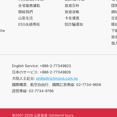
全省服務據點
旅遊百科
隱
聯絡我們
旅遊攻略
網
山富生活
卡友優惠
交
ESG永續專區
防詐騙通知
匯
the
下
旅
個
English Service: +886-2-77349823
日本のサービス: +886-2-77349826
大陸人士赴台:
phillis@richmond.com.tw
國際機票、航空自由行、國際訂房專線: 02-7734-9656
證照專線: 02-7734-9766
©2001-2026 山富旅遊 richmond tours.