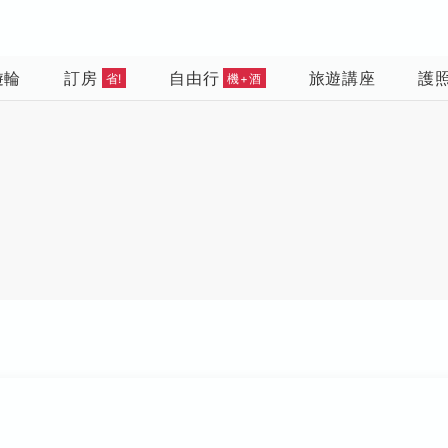
遊輪
訂房
自由行
旅遊講座
護
省!
機+酒