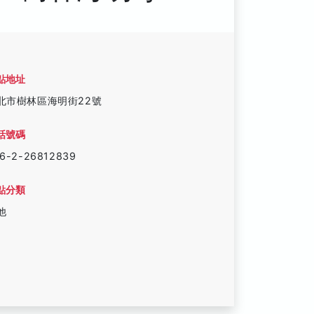
點地址
北市樹林區海明街22號
話號碼
6-2-26812839
點分類
他