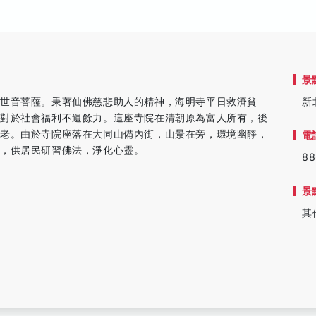
景
世音菩薩。秉著仙佛慈悲助人的精神，海明寺平日救濟貧
新
，對於社會福利不遺餘力。這座寺院在清朝原為富人所有，後
長老。由於寺院座落在大同山備內街，山景在旁，環境幽靜，
電
學，供居民研習佛法，淨化心靈。
88
景
其