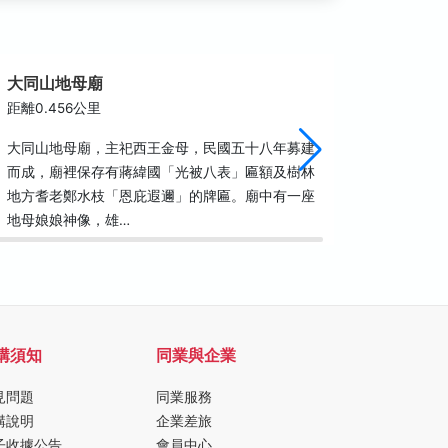
大同山地母廟
大同山
距離0.456公里
距離0.5
大同山地母廟，主祀西王金母，民國五十八年募建
大同山海
而成，廟裡保存有蔣緯國「光被八表」匾額及樹林
當地被稱
地方耆老鄭水枝「恩庇遐邇」的牌匾。廟中有一座
似陡峭，
地母娘娘神像，雄…
道，沿步
購須知
同業與企業
見問題
同業服務
購說明
企業差旅
子收據公告
會員中心