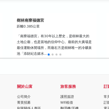
樹林南寮福德宮
距離0.385公里
「南寮福德宮」有30年以上歷史，是樹林最大的
土地公廟，也是當地的信仰中心。廟前的大廣場是
最佳運動休閒場所，而廟右方是樹林唯一的冷礦泉
池「添財紀念嬉水…
關於山富
旅客服務
訂
公司簡介
護照簽證
常
菁英招募
Wifi租借
訂
利害關係人專區
翻譯機/耳機
電