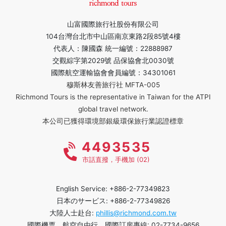
山富國際旅行社股份有限公司
104台灣台北市中山區南京東路2段85號4樓
代表人：陳國森 統一編號：22888987
交觀綜字第2029號 品保協會北0030號
國際航空運輸協會會員編號：34301061
穆斯林友善旅行社 MFTA-005
Richmond Tours is the representative in Taiwan for the ATPI
global travel network.
本公司已獲得環境部銀級環保旅行業認證標章
4493535
市話直撥，手機加 (02)
English Service: +886-2-77349823
日本のサービス: +886-2-77349826
大陸人士赴台:
phillis@richmond.com.tw
國際機票、航空自由行、國際訂房專線: 02-7734-9656