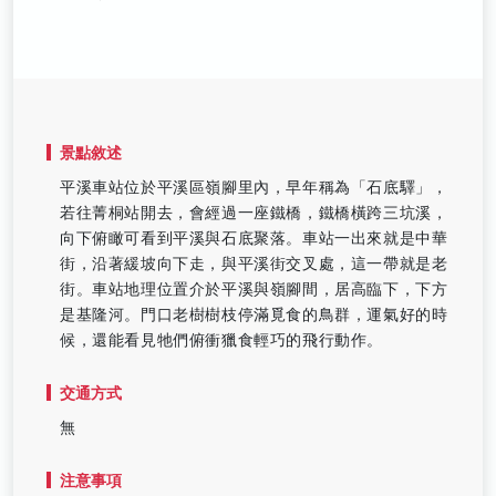
景點敘述
平溪車站位於平溪區嶺腳里內，早年稱為「石底驛」，
若往菁桐站開去，會經過一座鐵橋，鐵橋橫跨三坑溪，
向下俯瞰可看到平溪與石底聚落。車站一出來就是中華
街，沿著緩坡向下走，與平溪街交叉處，這一帶就是老
街。車站地理位置介於平溪與嶺腳間，居高臨下，下方
是基隆河。門口老樹樹枝停滿覓食的鳥群，運氣好的時
候，還能看見牠們俯衝獵食輕巧的飛行動作。
交通方式
無
注意事項